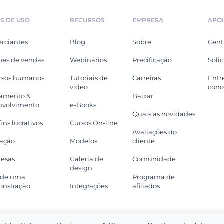
S DE USO
RECURSOS
EMPRESA
APO
rciantes
Blog
Sobre
Cent
pes de vendas
Webinários
Precificação
Soli
rsos humanos
Tutoriais de
Carreiras
Entr
vídeo
cono
namento &
Baixar
nvolvimento
e-Books
Quais as novidades
ins lucrativos
Cursos On-line
Avaliações do
ação
Modelos
cliente
esas
Galeria de
Comunidade
design
de uma
Programa de
nstração
Integrações
afiliados
, LLC. (DBA Visme). Todos os direitos reservados. Orgulhosamente feito 