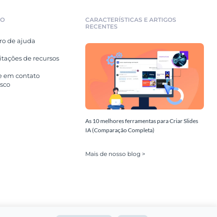
IO
CARACTERÍSTICAS E ARTIGOS
RECENTES
ro de ajuda
citações de recursos
e em contato
sco
As 10 melhores ferramentas para Criar Slides
IA (Comparação Completa)
Mais de nosso blog >
em
Termos de Serviço e Privacidade
Mapa do site