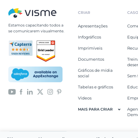
CRIAR
CASO
Estamos capacitando todos a
Apresentações
Come
se comunicarem visualmente.
Infográficos
Equi
Imprimíveis
Recu
Documentos
Trei
dese
Gráficos de mídia
social
Sem f
Tabelas e gráficos
Educ
Vídeos
Empr
Agen
MAIS PARA CRIAR
Demo
Copyright 2026 Easy WebContent
Português