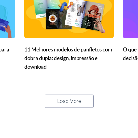
para
11 Melhores modelos de panfletos com
O que 
dobra dupla: design, impressão e
decisã
download
Load More