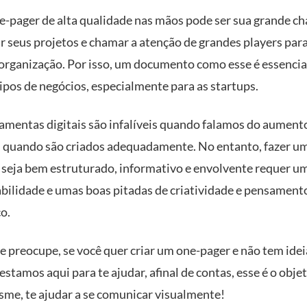
e-pager de alta qualidade nas mãos pode ser sua grande ch
r seus projetos e chamar a atenção de grandes players para
organização. Por isso, um documento como esse é essencia
ipos de negócios, especialmente para as startups.
ramentas digitais são infalíveis quando falamos do aument
, quando são criados adequadamente. No entanto, fazer u
 seja bem estruturado, informativo e envolvente requer u
abilidade e umas boas pitadas de criatividade e pensament
o.
e preocupe, se você quer criar um one-pager e não tem ide
 estamos aqui para te ajudar, afinal de contas, esse é o obje
isme, te ajudar a se comunicar visualmente!