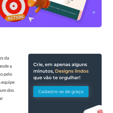
es da
Crie, em apenas alguns
desde a
minutos,
Designs lindos
do pelo
que vão te orgulhar!
 equipe
 um dos
Cadastre-se de graça
ar