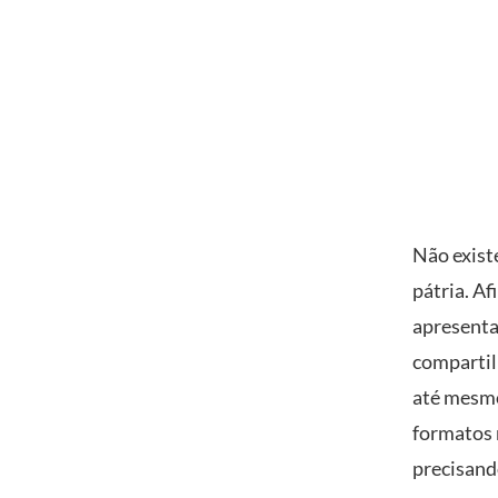
Não exist
pátria. A
apresenta
compartil
até mesmo
formatos 
precisand