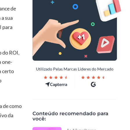
ance de
 a sua
l para
o do ROI,
m one-
Utilizado Pelas Marcas Lideres do Mercado
m certo
o
ia de como
Conteúdo recomendado para
tivo da
você: