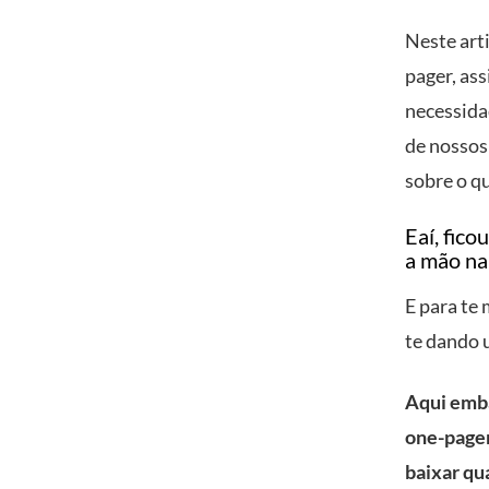
Neste art
pager, as
necessida
de nossos
sobre o qu
Eaí, fic
a mão na
E para te
te dando 
Aqui emba
one-pager
baixar qu