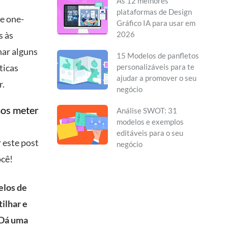
As 12 melhores
plataformas de Design
e one-
Gráfico IA para usar em
s às
2026
har alguns
15 Modelos de panfletos
ticas
personalizáveis para te
ajudar a promover o seu
r.
negócio
mos meter
Análise SWOT: 31
modelos e exemplos
editáveis para o seu
 este post
negócio
ocê!
elos de
ilhar e
 Dá uma