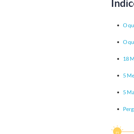
Índic
O qu
O qu
18 M
5 Me
5 Ma
Perg