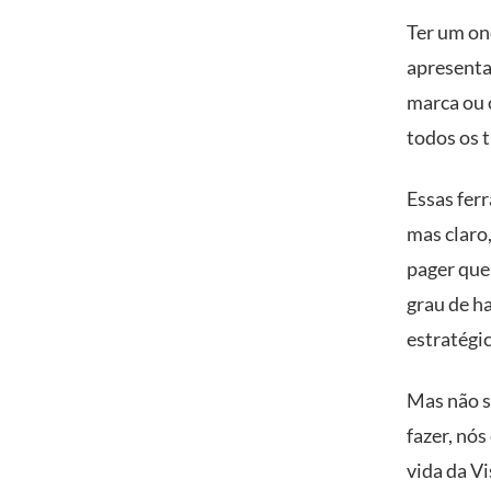
Ter um on
apresenta
marca ou 
todos os t
Essas fer
mas claro
pager que
grau de h
estratégic
Mas não s
fazer, nós
vida da V