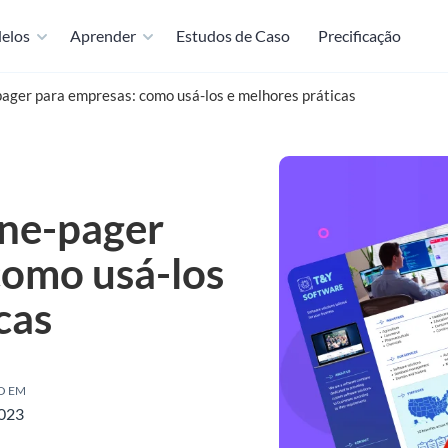
elos
Aprender
Estudos de Caso
Precificação
ager para empresas: como usá-los e melhores práticas
ne-pager
como usá-los
cas
O EM
2023