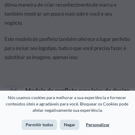
ótima maneira de criar reconhecimento de marca e
também mostrar um pouco mais sobre você e seu
negócio.
Este modelo de panfleto também oferece o lugar perfeito
para incluir seu logotipo, tudo o que você precisa fazer é
substituir as imagens, apenas isso.
14
Modelo de panfleto para lojas de design
Nós usamos cookies para melhorar a sua experiência e fornecer 
de interiores
conteúdos úteis e agradáveis para você. Bloquear os Cookies pode 
afetar negativamente sua experiência.
Permitir todos
Negar
Personalizar