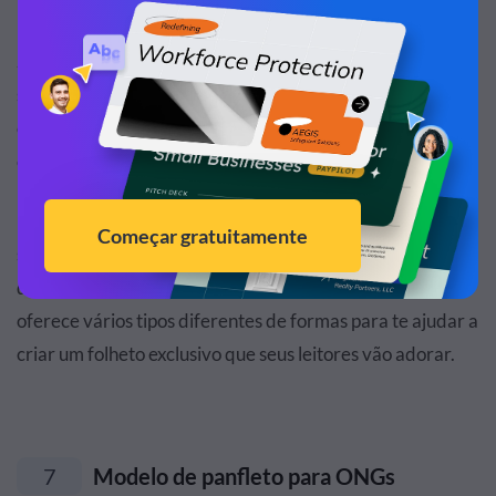
página.
Se você quiser dar uma inovada e fazer um panfleto
super moderno, você pode fazer como neste modelo aqui,
espalhe suas imagens de fundo por várias colunas para
criar uma aparência mais unificada e coesa.
Use formas e linhas para ajudar a decorar as seções de
seu folheto e fazer com que diferentes blocos de texto se
destaquem mais. A biblioteca de design da Visme te
oferece vários tipos diferentes de formas para te ajudar a
criar um folheto exclusivo que seus leitores vão adorar.
7
Modelo de panfleto para ONGs