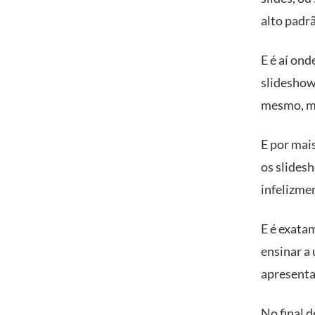
alto padr
E é aí on
slideshow
mesmo, ma
E por mai
os slides
infelizme
E é exatam
ensinar a 
apresenta
No final d