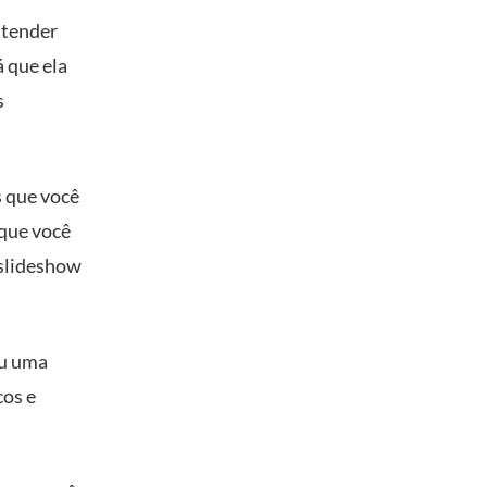
ntender
á que ela
s
s que você
 que você
 slideshow
ou uma
cos e
?