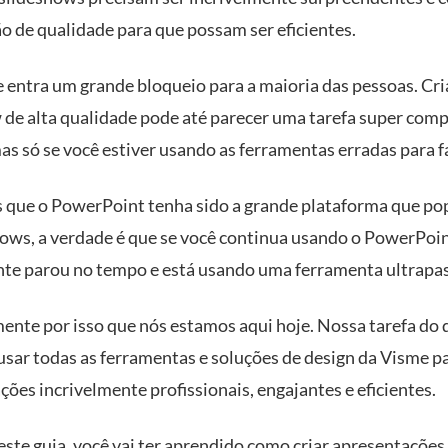
ão de qualidade para que possam ser eficientes.
de entra um grande bloqueio para a maioria das pessoas. Cr
 de alta qualidade pode até parecer uma tarefa super compl
s só se você estiver usando as ferramentas erradas para fa
s que o PowerPoint tenha sido a grande plataforma que po
hows, a verdade é que se você continua usando o PowerPoin
nte parou no tempo e está usando uma ferramenta ultrapa
ente por isso que nós estamos aqui hoje. Nossa tarefa do d
usar todas as ferramentas e soluções de design da Visme pa
ções incrivelmente profissionais, engajantes e eficientes.
este guia, você vai ter aprendido como criar apresentações 