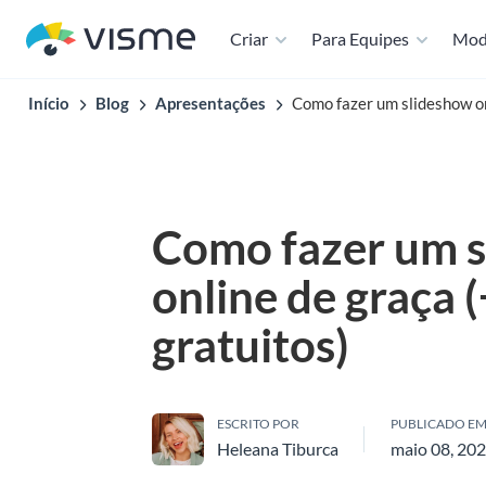
Criar
Para Equipes
Mod
Início
Blog
Apresentações
Como fazer um slideshow on
Como fazer um 
online de graça
gratuitos)
ESCRITO POR
PUBLICADO E
Heleana Tiburca
maio 08, 20