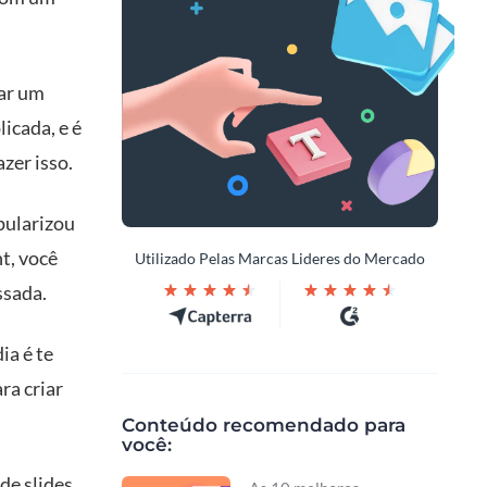
iar um
icada, e é
zer isso.
pularizou
t, você
Utilizado Pelas Marcas Lideres do Mercado
ssada.
ia é te
ra criar
Conteúdo recomendado para
você:
de slides