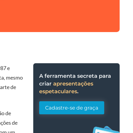
987 e
A ferramenta secreta para
uta, mesmo
criar
apresentações
arte de
espetaculares
.
.
Cadastre-se de graça
ão de
ações de
 com um