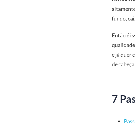
altamente
fundo, cai
Então é is
qualidade,
e já quer 
de cabeça
7 Pa
Pass