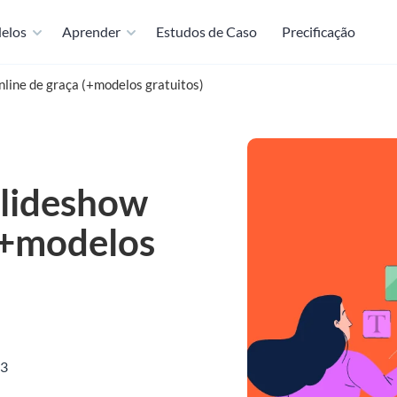
elos
Aprender
Estudos de Caso
Precificação
line de graça (+modelos gratuitos)
slideshow
 (+modelos
M
23