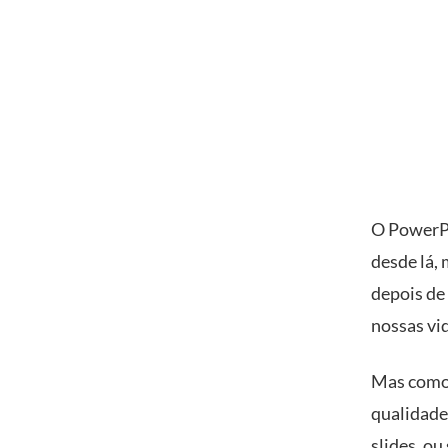
O PowerPo
desde lá,
depois de
nossas vi
Mas como 
qualidade 
slides, o