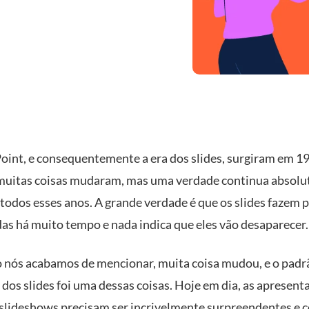
int, e consequentemente a era dos slides, surgiram em 1
 muitas coisas mudaram, mas uma verdade continua absol
 todos esses anos. A grande verdade é que os slides fazem p
das há muito tempo e nada indica que eles vão desaparecer
nós acabamos de mencionar, muita coisa mudou, e o padr
dos slides foi uma dessas coisas. Hoje em dia, as apresent
u slideshows precisam ser incrivelmente surpreendentes e