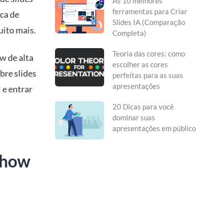
As 10 melhores
ferramentas para Criar
ca de
Slides IA (Comparação
uito mais.
Completa)
Teoria das cores: como
ow de alta
escolher as cores
bre slides
perfeitas para as suas
apresentações
 e entrar
20 Dicas para você
dominar suas
apresentações em público
eshow