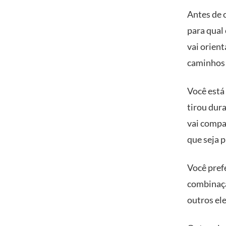
Antes de 
para qual 
vai orient
caminhos 
Você está
tirou dur
vai compa
que seja p
Você pref
combinaçã
outros el