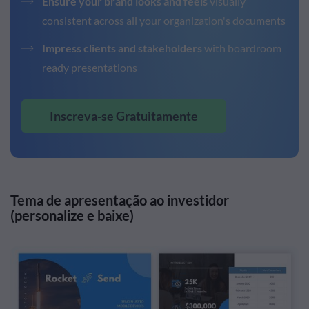
Ensure your brand looks and feels
visually
consistent across all your organization's documents
Impress clients and stakeholders
with boardroom
ready presentations
Inscreva-se Gratuitamente
Tema de apresentação ao investidor
(personalize e baixe)