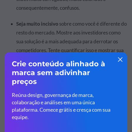
consequentemente, confusos.
Seja muito incisivo
sobre como você é diferente do
resto do mercado. Mostre aos investidores como
sua solução é a mais adequada para derrotar os
competidores. Tente quantificar isso e mostrar sua
superioridade através de números e estatísticas.
Valide sua solução
. Forneça exemplos da vida real
do problema e casos de uso da sua solução.
Compartilhe quantas pessoas estão lutando com os
mesmos desafios, prove que a sua solução
realmente funciona. Compartilhe depoimentos dos
seus clientes, dados, estudos de caso e histórias de
sucesso de clientes podem chamar a atenção dos