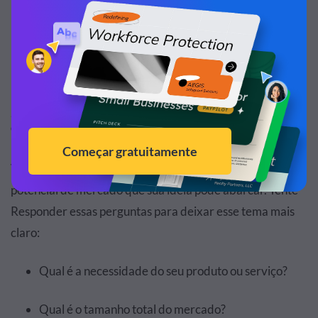
seus investidores e fazer com que eles decidam
investir na sua ideia.
2. Apresente o mercado alvo e as
oportunidades que existem
Você pode usar este slide para apresentar todo o
potencial de mercado que sua ideia pode abarcar. Tente
Responder essas perguntas para deixar esse tema mais
claro:
Qual é a necessidade do seu produto ou serviço?
Qual é o tamanho total do mercado?