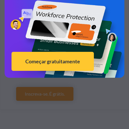
Pronto para criar sua própria
apresentação em um passe de mágica?
Adicione seu próprio
texto, imagens e muito mais
Personalize as cores, fontes e tudo mais
Escolha entre centenas de designs e modelos de
slides
Adicione botões e animações interativas
Inscreva-se. É grátis.