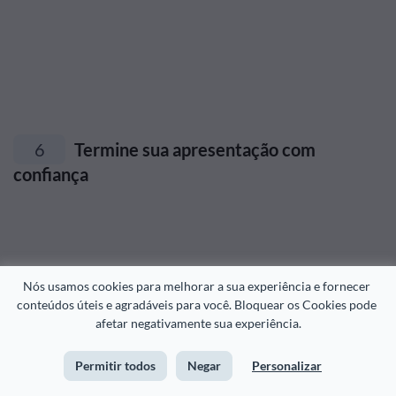
6
Termine sua apresentação com
confiança
O final da apresentação é tão importante como o início
.
Nós usamos cookies para melhorar a sua experiência e fornecer 
Você tem que fazer um círculo completo. Saber fazer
conteúdos úteis e agradáveis para você. Bloquear os Cookies pode 
afetar negativamente sua experiência.
uma boa apresentação é como saber estruturar uma
história, ensaio ou artigo. O início e o fim estão ligados e
Permitir todos
Negar
Personalizar
devem ser relevantes entre si.