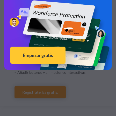
¿Listo para crear su propia presentación
por arte de magia?
Agregue su propio
texto, imágenes y más
Personaliza los colores, las fuentes y todo lo demás
Elija entre cientos de diseños y plantillas de
diapositivas
Añadir botones y animaciones interactivas
Regístrate. Es gratis.