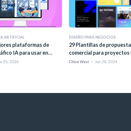
A ARTIFICIAL
DISEÑO PARA NEGOCIOS
jores plataformas de
29 Plantillas de propuesta
áfico IA para usar en
comercial para proyectos 
consejos de diseño)
e 05, 2026
Chloe West
Jun 24, 2024