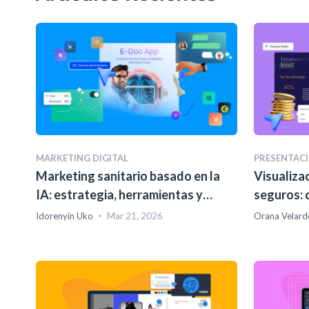
MARKETING DIGITAL
PRESENTACI
Marketing sanitario basado en la
Visualiza
IA: estrategia, herramientas y
seguros: 
ejemplos reales para 2026
procesar e
Idorenyin Uko
Mar 21, 2026
Orana Velard
generar i