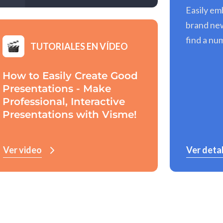
Easily em
brand new
find a nu
TUTORIALES EN VÍDEO
How to Easily Create Good
Presentations - Make
Professional, Interactive
Presentations with Visme!
Ver video
Ver deta