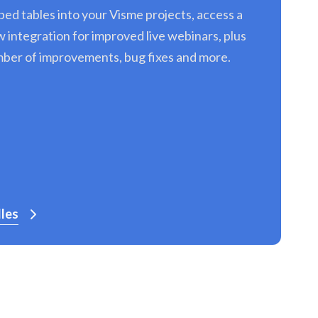
bed tables into your Visme projects, access a
 integration for improved live webinars, plus
mber of improvements, bug fixes and more.
lles