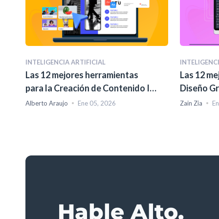
INTELIGENCIA ARTIFICIAL
INTELIGENCI
Las 12 mejores herramientas
Las 12 me
para la Creación de Contenido IA
Diseño Gr
en 2026
2026
Alberto Araujo
Ene 05, 2026
Zain Zia
En
Hable Alto.