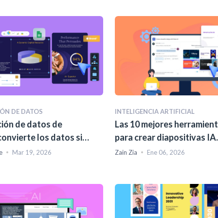
ÓN DE DATOS
INTELIGENCIA ARTIFICIAL
ción de datos de
Las 10 mejores herramien
convierte los datos sin
para crear diapositivas IA
n gráficos listos para
(Comparación completa)
e
Mar 19, 2026
Zain Zia
Ene 06, 2026
ngresos