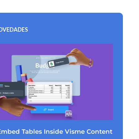
OVEDADES
 Embed Tables Inside Visme Content