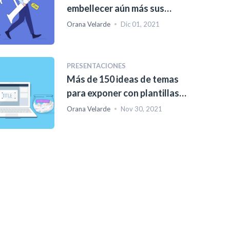
embellecer aún más sus
diseños
Orana Velarde
Dic 01, 2021
PRESENTACIONES
Más de 150 ideas de temas
para exponer con plantillas
(para estudiantes)
Orana Velarde
Nov 30, 2021