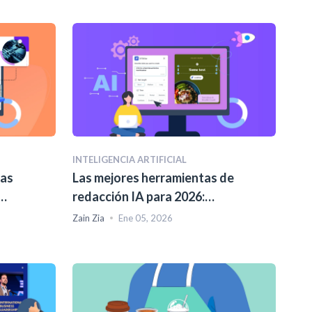
INTELIGENCIA ARTIFICIAL
tas
Las mejores herramientas de
redacción IA para 2026:
probadas y evaluadas
Zain Zia
Ene 05, 2026