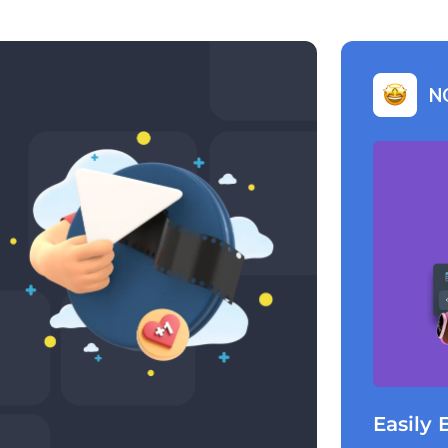
N
Easily