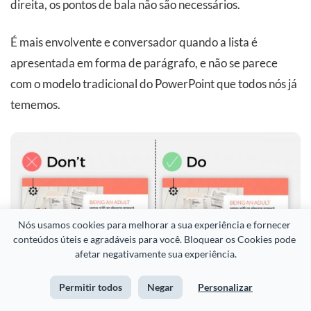
direita, os pontos de bala não são necessários.
É mais envolvente e conversador quando a lista é
apresentada em forma de parágrafo, e não se parece
com o modelo tradicional do PowerPoint que todos nós já
tememos.
Nós usamos cookies para melhorar a sua experiência e fornecer 
conteúdos úteis e agradáveis para você. Bloquear os Cookies pode 
afetar negativamente sua experiência.
Permitir todos
Negar
Personalizar
Dica #6: Insira um único estilo de animação