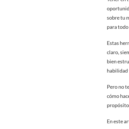
oportunid
sobre tu 
para todo
Estas herr
claro, si
bien estru
habilidad
Pero no te
cómo hace
propósito
En este ar