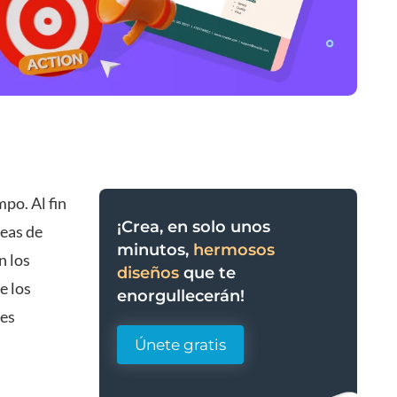
po. Al fin
¡Crea, en solo unos
deas de
minutos,
hermosos
n los
diseños
que te
e los
enorgullecerán!
bes
Únete gratis