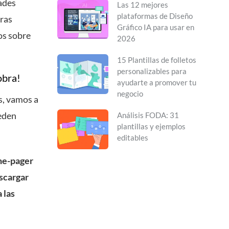
dades
Las 12 mejores
plataformas de Diseño
ras
Gráfico IA para usar en
os sobre
2026
15 Plantillas de folletos
personalizables para
obra!
ayudarte a promover tu
negocio
s, vamos a
ueden
Análisis FODA: 31
plantillas y ejemplos
editables
one-pager
escargar
 las