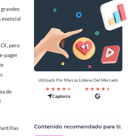
s grandes
 esencial
ROI, pero
ne-pager
de
o.
Utilizado Por Marcas Líderes Del Mercado
dea de
l
Contenido recomendado para ti:
lantillas