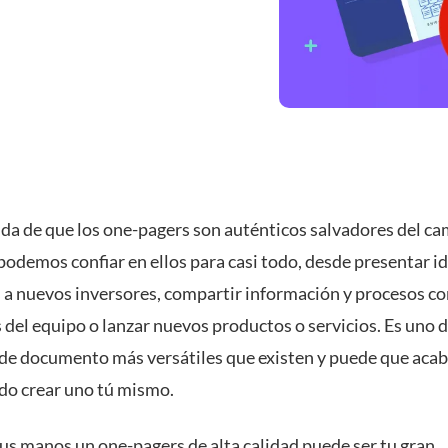
da de que los one-pagers son auténticos salvadores del cam
 podemos confiar en ellos para casi todo, desde presentar i
 a nuevos inversores, compartir información y procesos co
del equipo o lanzar nuevos productos o servicios. Es uno d
de documento más versátiles que existen y puede que aca
do crear uno tú mismo.
tus manos un one-pagers de alta calidad puede ser tu gran