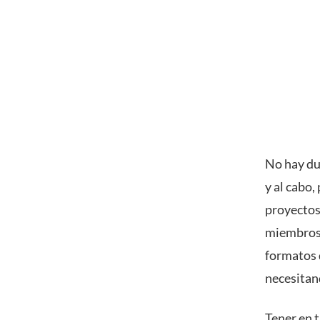
No hay du
y al cabo,
proyectos
miembros 
formatos 
necesitan
Tener en 