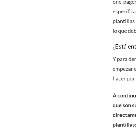
one-pager
específic
plantillas
lo que deb
¿Está en
Y para de
empezar e
hacer por 
A continu
que son s
directame
plantillas