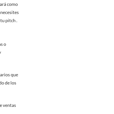
hará como
 necesites
u pitch .
as o
y
.
arios que
do de los
de ventas