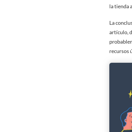
la tienda 
La conclus
artículo,
probablem
recursos ú