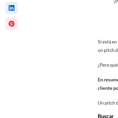
¡P
Si está en
un pitch 
¿Pero qué
En resume
cliente po
Un pitch d
Buscar