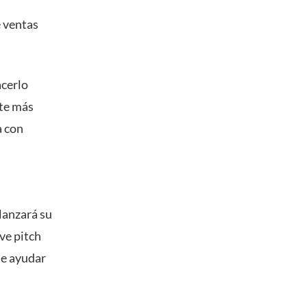
e ventas
acerlo
nte más
a con
lanzará su
eve pitch
de ayudar