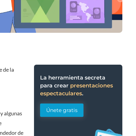
e de la
La herramienta secreta
para crear
presentaciones
espectaculares
.
Únete gratis
 y algunas
e
endedor de