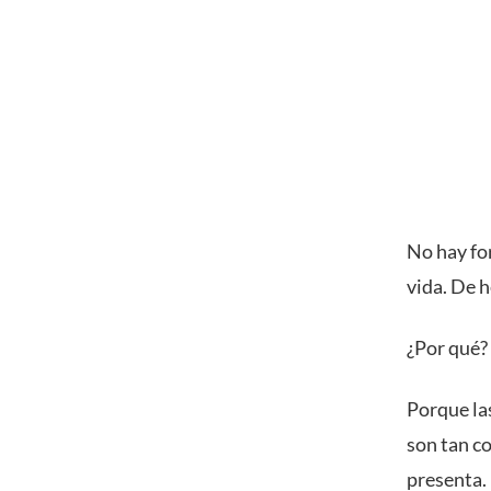
No hay for
vida. De 
¿Por qué?
Porque la
son tan co
presenta.