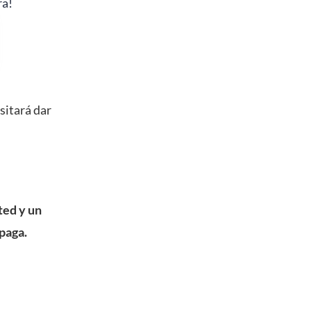
ra!
esitará dar
ted y un
 paga.