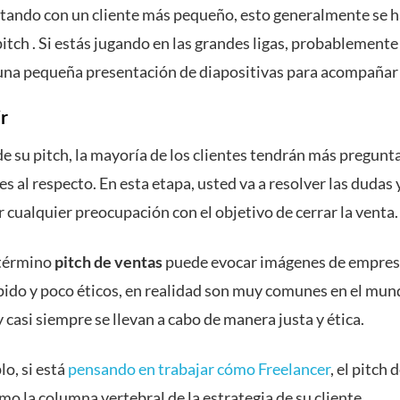
ratando con un cliente más pequeño, esto generalmente se 
itch . Si estás jugando en las grandes ligas, probablemente
una pequeña presentación de diapositivas para acompañar t
r
e su pitch, la mayoría de los clientes tendrán más pregunt
s al respecto. En esta etapa, usted va a resolver las dudas 
 cualquier preocupación con el objetivo de cerrar la venta
 término
pitch de ventas
puede evocar imágenes de empres
pido y poco éticos, en realidad son muy comunes en el mun
 casi siempre se llevan a cabo de manera justa y ética.
o, si está
pensando en trabajar cómo Freelancer
, el pitch 
mo la columna vertebral de la estrategia de su cliente,