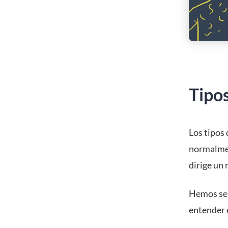
Tipo
Los tipos
normalmen
dirige un 
Hemos sep
entender e