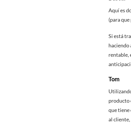
Aquí es d
(para que 
Si está t
haciendo a
rentable, 
anticipac
Tom
Utilizand
producto o
que tiene
al cliente