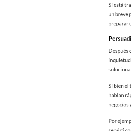
Si está t
un breve p
preparar 
Persuadi
Después d
inquietude
solucionar
Si bien el
hablan rá
negocios y
Por ejempl
servirá co