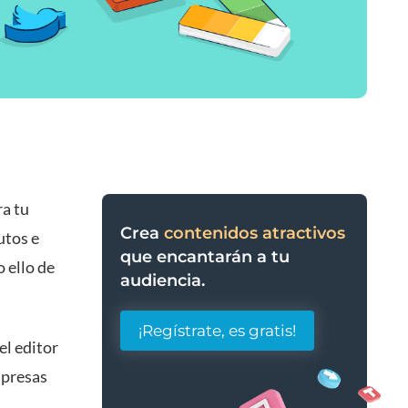
ra tu
Crea
contenidos atractivos
utos e
que encantarán a tu
o ello de
audiencia.
¡Regístrate, es gratis!
el editor
mpresas