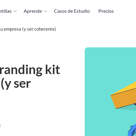
tillas
Aprende
Casos de Estudio
Precios
su empresa (y ser coherente)
randing kit
(y ser
2