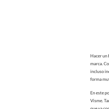
Hacer un 
marca. Co
incluso in
forma muy
En este p
Visme. Ta
que ya co