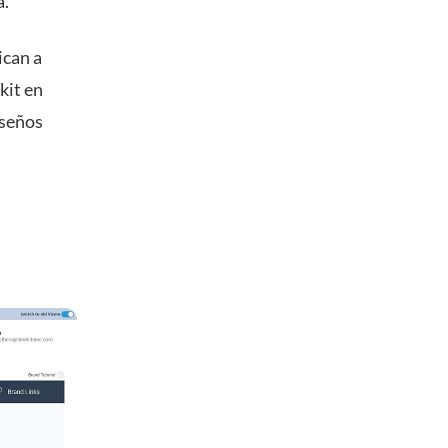
a.
ican a
kit en
iseños