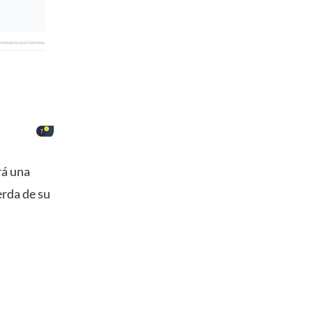
á una
erda de su