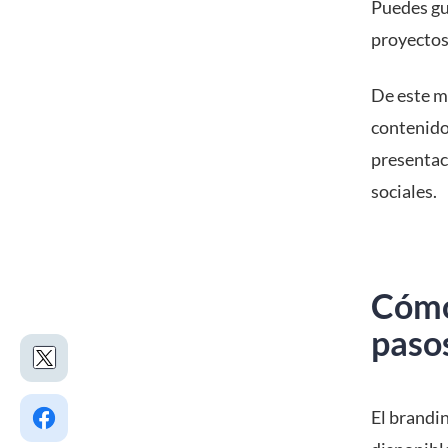
Puedes gua
proyectos
De este m
contenido,
presentaci
sociales.
Cómo 
paso
El brandin