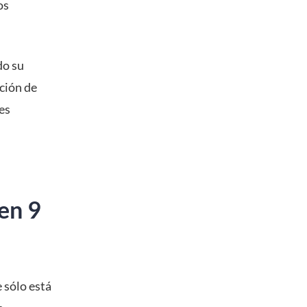
os
do su
ación de
es
en 9
 sólo está