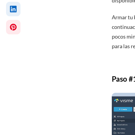
disponibl
Armar tu k
continuaci
pocos minu
para las r
Paso #