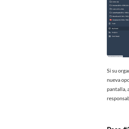
Si su org
nueva opc
pantalla, 
responsabl