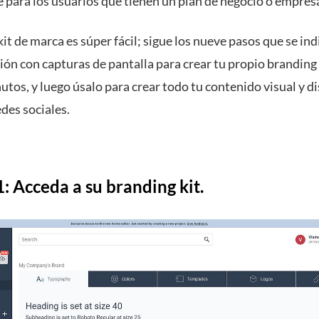
e para los usuarios que tienen un plan de negocio o empres
it de marca es súper fácil; sigue los nueve pasos que se ind
ón con capturas de pantalla para crear tu propio branding 
tos, y luego úsalo para crear todo tu contenido visual y d
edes sociales.
1:
Acceda a su branding kit.