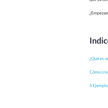
¿Empeza
Indic
¿Qué es u
Cómo crea
5 Ejemplo