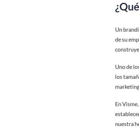
¿Qué 
Un brandin
de su empr
construye
Uno de lo
los tamaño
marketing 
En Visme,
establecer
nuestra h