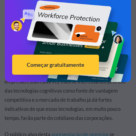
isso é um grande impulso econômico e uma chance de
melhorar o nível de vida da humanidade. Por outro lado,
robôs assassinos e desemprego tecnológico generalizado
são vistos como ameaças em potencial que podem surgir
desse mesmo processo de desenvolvimento.
É impossível desconsiderar as tecnologias cognitivas, que
são subprodutos da pesquisa em Inteligência artificial,
mesmo que as piores preocupações sejam exageradas. As
empresas estão cada vez mais se interessando pelo uso
das tecnologias cognitivas como fonte de vantagem
competitiva e o mercado de trabalho já dá fortes
indicativos de que essas tecnologias, em muito pouco
tempo, farão parte do cotidiano das corporações.
O público-alvo desta
apresentação de negócios
se