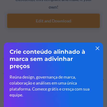
own!
Edit and Download
6. Modelo de quatro abordagens para
automatizar o trabalho com tecnologias
cognitivas
A aplicabilidade de ferramentas potenciadas por
Inteligência Artificial vem melhorando e se popularizando
dia após dia, e isso vem gerando discussões acaloradas
sobre as possíveis consequências sociais que esse
desenvolvimento pode acarretar. Para muitas pessoas,