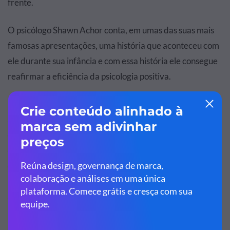
frente.
O psicólogo Shawn Achor conta, em umas das suas mais
famosas apresentações, uma história que aconteceu com
ele durante sua infância e com essa história ele consegue
reafirmar a eficiência da psicologia positiva.
Ele então passa a fornecer evidências concretas que
apoiam sua afirmação de que buscar a felicidade, em vez
da produtividade por si só, realmente o tem a capacidade
de aumentar a produtividade de uma pessoa, e não o
contrário. Sendo assim, fica bem claro que o Storytelling é
uma boa ferramenta de como começar uma
apresentação.