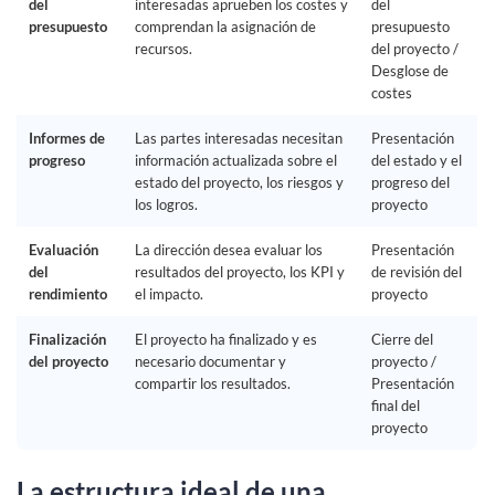
del
interesadas aprueben los costes y
del
presupuesto
comprendan la asignación de
presupuesto
recursos.
del proyecto /
Desglose de
costes
Informes de
Las partes interesadas necesitan
Presentación
progreso
información actualizada sobre el
del estado y el
estado del proyecto, los riesgos y
progreso del
los logros.
proyecto
Evaluación
La dirección desea evaluar los
Presentación
del
resultados del proyecto, los KPI y
de revisión del
rendimiento
el impacto.
proyecto
Finalización
El proyecto ha finalizado y es
Cierre del
del proyecto
necesario documentar y
proyecto /
compartir los resultados.
Presentación
final del
proyecto
La estructura ideal de una