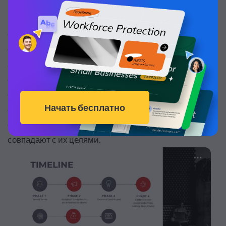
направлениям. Вместо того чтобы навязывать
команде поставленные вами цели, сделайте это
совместными усилиями. Потратьте время на
обсуждение целей проекта со своей командой и
заинтересованными сторонами. Не ограничивайте
свое общение людьми из своего отдела. Вы можете
обратиться к сотрудникам других отделов, таких как
отдел продаж, операционный отдел, финансовый
отдел и т.д., чтобы узнать, насколько ваши цели
совпадают с их целями.