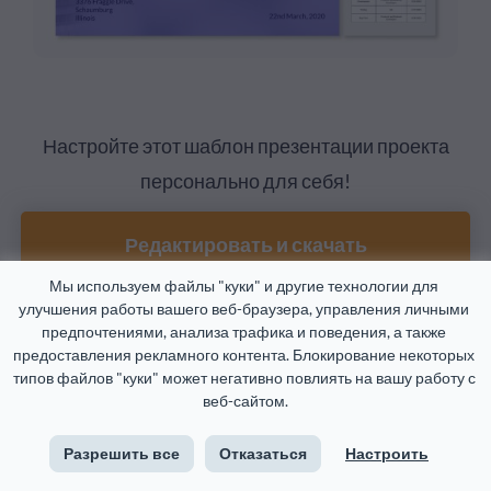
Настройте этот шаблон презентации проекта
персонально для себя!
Редактировать и скачать
Мы используем файлы "куки" и другие технологии для 
улучшения работы вашего веб-браузера, управления личными 
предпочтениями, анализа трафика и поведения, а также 
Обрисуйте проблему и
3
предоставления рекламного контента. Блокирование некоторых 
типов файлов "куки" может негативно повлиять на вашу работу с 
решение
веб-сайтом.
Разрешить все
Отказаться
Настроить
Вы только что потратили время на составление плана