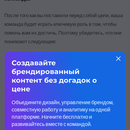
После того как вы поставили перед собой цели, ваша
команда будет играть ключевую роль в том, чтобы
помочь вам их достичь. Поэтому убедитесь, что они
понимают следующее:
Почему существуют цели проекта
Что он должен обеспечить для вашего бизнеса и
клиентов
Какова роль командаы и отдела в успехе проекта
Если вы не определитесь с этим, проект может
сорваться и пойти по разным нежелательным