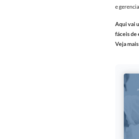
e gerencia
Aqui vai 
fáceis de 
Veja mais