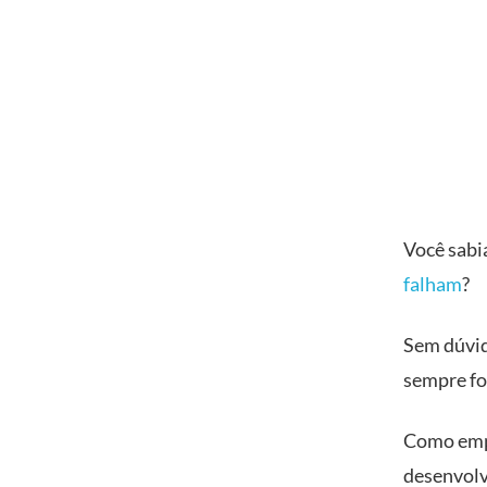
Você sabia
falham
?
Sem dúvid
sempre fo
Como empr
desenvolv