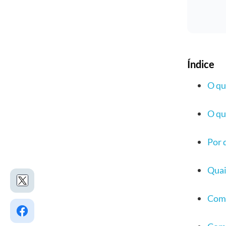
Índice
O qu
O qu
Por 
Quai
Como