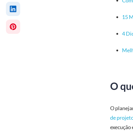
Como
15 M
4 Di
Melh
O qu
O planeja
de projet
execução 