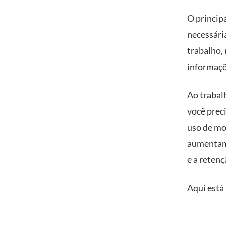
O princip
necessária
trabalho, 
informaçõ
Ao trabal
você prec
uso de mo
aumentam 
e a retenç
Aqui está