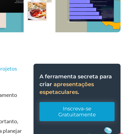
rojetos
A ferramenta secreta para
criar
apresentações
espetaculares
.
ejamento
Inscreva-se
Gratuitamente
ortanto,
a planejar