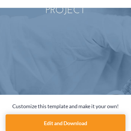
Customize this template and make it your own!
Edit and Download