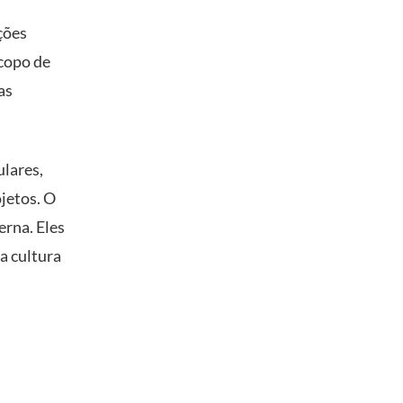
ções
scopo de
as
ulares,
jetos. O
rna. Eles
a cultura