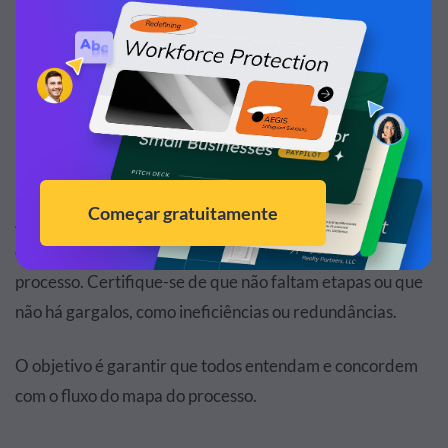
Leia nosso guia para saber mais sobre o
uso de formas e
símbolos
em mapeamentos de processos.
Etapa 5: Revise e finalize seu mapa de
processos
Após desenhar seu mapa de processos, revise-o com sua
equipe e outras partes interessadas envolvidas no
processo. Certifique-se de que não faltam etapas ou que
não há gargalos, como ineficiências ou redundâncias.
O objetivo é garantir que todos entendam e concordem
com o fluxo do mapa do processo.