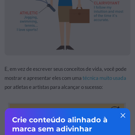
E, em vez de escrever seus conceitos de vida, você pode
mostrar e apresentar eles com uma
técnica muito usada
por atletas e artistas para alcançar o sucesso: