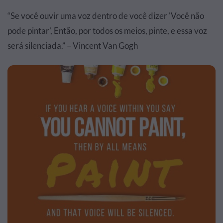
“Se você ouvir uma voz dentro de você dizer 'Você não
pode pintar', Então, por todos os meios, pinte, e essa voz
será silenciada.” – Vincent Van Gogh