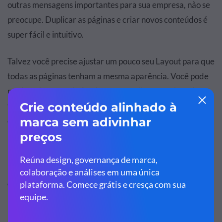
outras mensagens importantes para sua empresa, não se
preocupe. Duplicar as páginas e criar novos conteúdos é
super fácil e intuitivo.
Talvez você precise ajustar um pouco seu Layout para que
todas as páginas tenham a mesma aparência. Você pode
mudar a imagem de fundo e personalizar as caixas de
texto, assim como os ícones, tudo isso para adequar seu
design a identidade da sua marca.
Modelo #3: Plano de comunicação para
empresas de TI
Este é outro ótimo exemplo de um plano de comunicação.