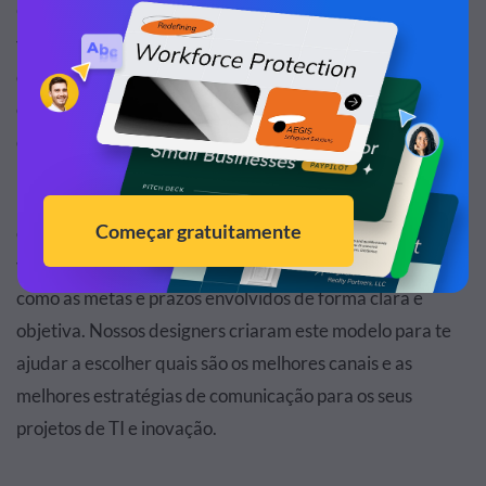
Compartilhe suas ideias de projeto e metas futuras de
forma eficaz com nosso modelo de TI fácil de usar. Ele foi
desenvolvido para ajudá-lo a escolher os canais e as
estratégias de comunicação corretos para seus projetos
de TI.
Esse aqui é outro grande exemplo de um plano de
comunicação super eficiente e versátil. Com esse modelo
você pode compartilhar as ideias de um projeto, assim
como as metas e prazos envolvidos de forma clara e
objetiva. Nossos designers criaram este modelo para te
ajudar a escolher quais são os melhores canais e as
melhores estratégias de comunicação para os seus
projetos de TI e inovação.