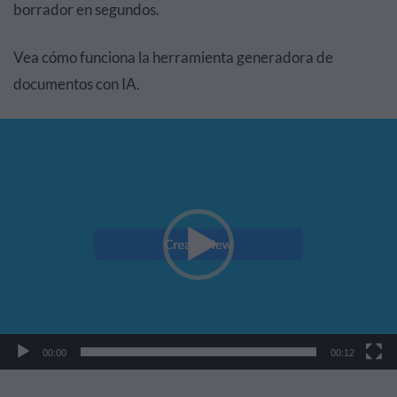
borrador en segundos.
Vea cómo funciona la herramienta generadora de
documentos con IA.
Reproductor
de
vídeo
00:00
00:12