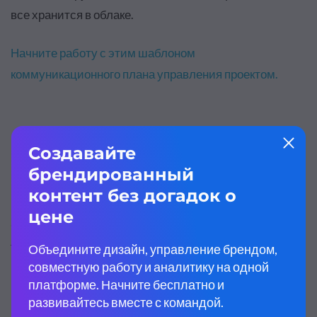
все хранится в облаке
.
Начните работу с этим шаблоном
коммуникационного плана управления проектом
.
Шаблон 4. Внутренний план
коммуникаций проекта
Совместная работа над проектом требует
тщательного планирования.
Менеджер проекта должен убедиться, что все знают,
чего от них ждут и к кому обращаться по тем или иным
вопросам.