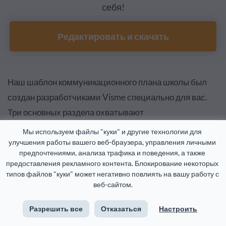
себя!
Редактировать и скачать
Наш шаблон коммуникационного плана школы был
создан разработчиками Visme специально для вас.
Три основных раздела охватывают
коммуникационные стратегии на трех различных
Мы используем файлы "куки" и другие технологии для 
уровнях
:
улучшения работы вашего веб-браузера, управления личными 
предпочтениями, анализа трафика и поведения, а также 
предоставления рекламного контента. Блокирование некоторых 
Академическая коммуникация
типов файлов "куки" может негативно повлиять на вашу работу с 
веб-сайтом.
Коммуникация персонала
Разрешить все
Отказаться
Настроить
Общешкольная коммуникация