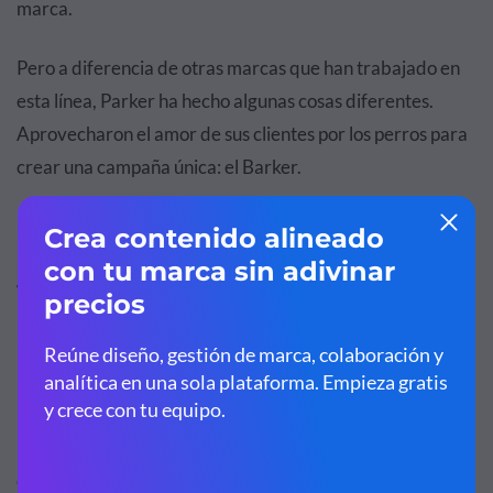
marca.
Pero a diferencia de otras marcas que han trabajado en
esta línea, Parker ha hecho algunas cosas diferentes.
Aprovecharon el amor de sus clientes por los perros para
crear una campaña única: el Barker.
¿Qué podemos decir sobre esta campaña?
Esta historia es increíble y puede enseñar mucho. Sigue el
hilo…
Durante un análisis rutinario de rendimiento del sitio de
Parker, el equipo de SEO se dio cuenta de que muchos
clientes buscaban la marca en línea con un nombre