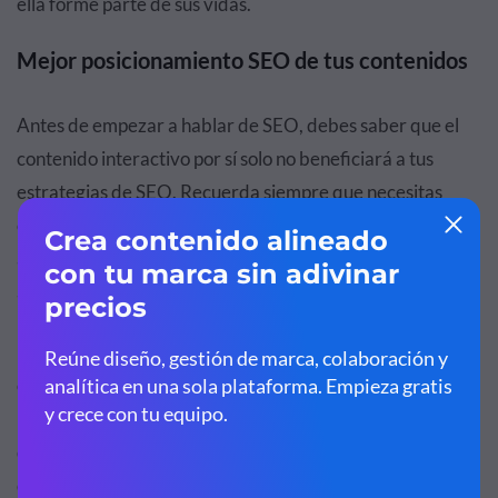
ella forme parte de sus vidas.
Mejor posicionamiento SEO de tus contenidos
Antes de empezar a hablar de SEO, debes saber que el
contenido interactivo por sí solo no beneficiará a tus
estrategias de SEO. Recuerda siempre que necesitas
crear tu contenido utilizando las mejores prácticas SEO
actuales, de lo contrario los resultados nunca
aparecerán.
La gran realidad es que el contenido interactivo actúa
como catalizador de sus estrategias SEO. En otras
palabras, el contenido interactivo anima a los visitantes
de su sitio a interactuar con él. Como resultado, el tiempo
de permanencia de los visitantes en su sitio aumenta, lo