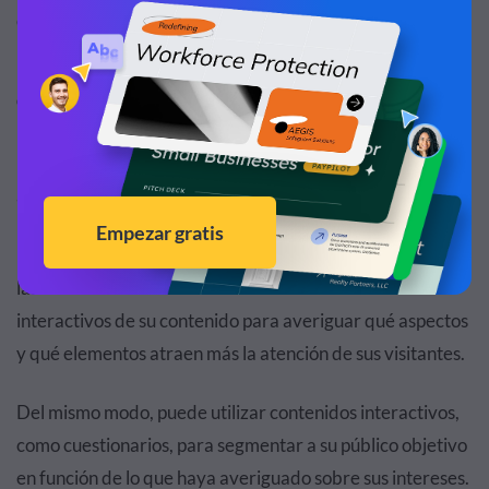
que contribuye a mejorar sus métricas SEO.
Recopile más información sobre su público
objetivo
Por último, el contenido interactivo tiene la ventaja de
ayudarle a conocer mejor a sus clientes y leads.
Por ejemplo, puede realizar un seguimiento de los clics y
las interacciones con cada uno de los elementos
interactivos de su contenido para averiguar qué aspectos
y qué elementos atraen más la atención de sus visitantes.
Del mismo modo, puede utilizar contenidos interactivos,
como cuestionarios, para segmentar a su público objetivo
en función de lo que haya averiguado sobre sus intereses.