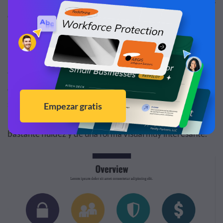
puedas editarlas, animarlas y descargarlas o compartirlas
cómo, dónde y con quién quieras.
1. Plantilla para informes de tendencias del mercado
Este
informe animado
sobre las tendencias del mercado
tiene transiciones creativas para navegar de una
diapositiva a otra. Cada transición es diferente, pero no
son de las que cansan al espectador. Los widgets de
presentación de datos entran en las diapositivas con
bastante fluidez y de una forma visual muy interesante.