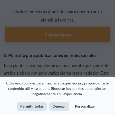
Explore nuestras plantillas para encontrar tu
plantilla favorita.
Buscar ahora
5. Plantilla para publicaciones en redes sociales
Esta plantilla animada tiene un movimiento que viene de
arriba a abajo y mueve varios elementos alrededor. Este
efecto crea la sensación de transición entre el día y la
Utilizamos cookies para mejorar su experiencia y proporcionarle 
noche, donde aplicar un cambio en la máscara de la
contenido útil y agradable. Bloquear los cookies puede afectar 
negativamente a su experiencia.
imagen ayuda a reforzar esta idea.
Permitir todas
Denegar
Personalizar
Puede compartir esta información a través de un enlace o