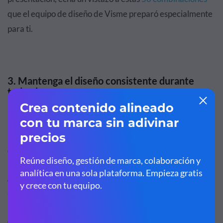
que el equipo de diseño de Visme preparó especialmente
para ti.
3. Mantenga el diseño consistente durante
todo el proceso.
En el último tema, solo compartimos algunas
plantillas de
presentación
en muchos estilos diferentes, todos los
cuales están disponibles en nuestra plataforma.
¿Notaste algo en estos modelos? Algo le llamó la
atención.
Aquí tienes otro ejemplo para que le eches un vistazo.