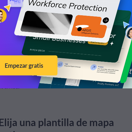
ratón por encima de cada estado para ver los diferentes nú
cada uno? ¿Ves cómo es un recurso poderoso? Cuando creas
 interactivos, la posibilidad de que pasen desapercibidos 
 es mucho menor, querrán jugar con el contenido, la curios
tivo y debes temer utilizarla en tus contenidos.
arte en este proceso, hemos creado un breve tutorial para
so cómo crear un mapa interactivo con Visme, como el que 
 arriba.
Elija una plantilla de mapa