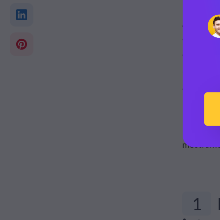
¿Pasó el 
casos en 
contenidos
audiencia
gran atrac
Para ayud
paso a pa
mostramos
1