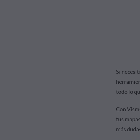
Si necesit
herramien
todo lo q
Con Visme
tus mapas
más dudas