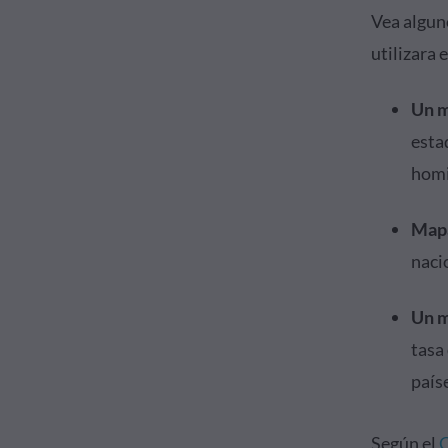
Vea algun
utilizara 
Un m
esta
homi
Mapa
naci
Un m
tasa
paíse
Según el
C