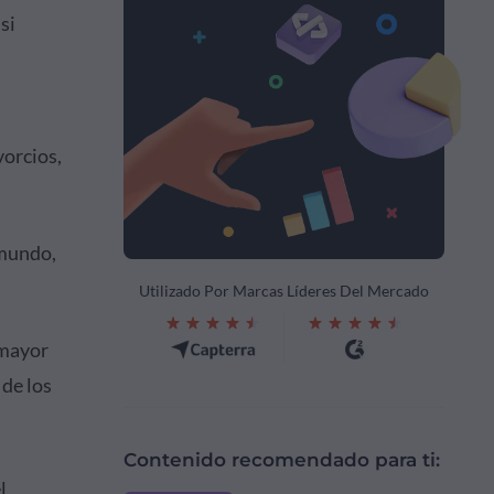
si
vorcios,
 mundo,
Utilizado Por Marcas Líderes Del Mercado
 mayor
de los
Contenido recomendado para ti:
l