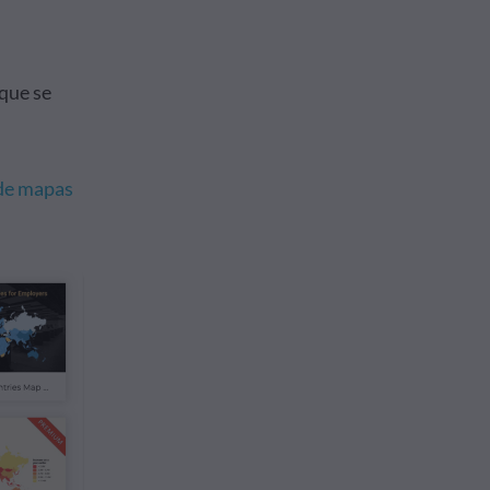
 que se
 de mapas