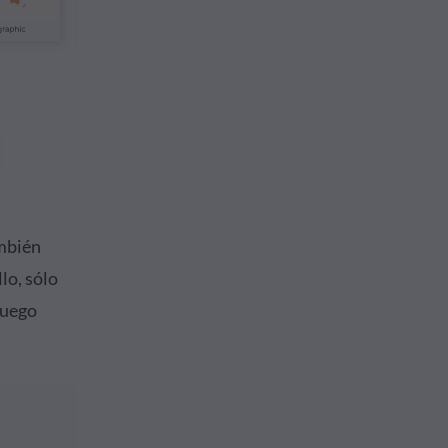
ambién
lo, sólo
luego