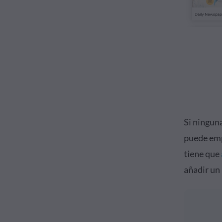
Si ningun
puede emp
tiene que
añadir un 