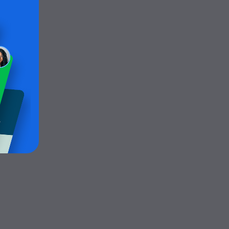
meros de
para tu
idad es un
 mostrarte
te