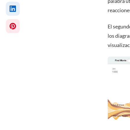
palabra u
reacciones
El segundo
los diagr
visualiza