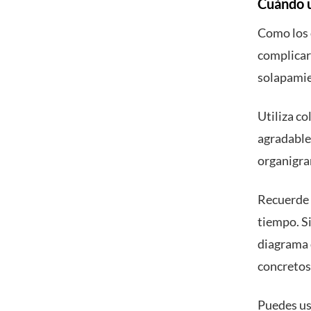
Cuándo
Como los 
complicar
solapamie
Utiliza c
agradable 
organigra
Recuerde q
tiempo. Si
diagrama 
concretos
Puedes
u