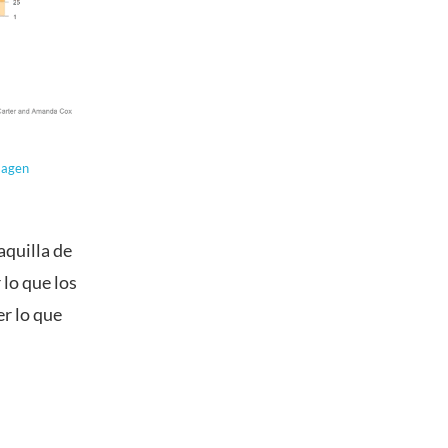
magen
aquilla de
 lo que los
er lo que