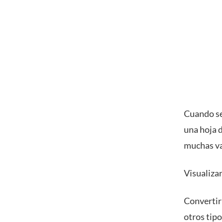
Cuando se
una hoja d
muchas va
Visualiza
Convertir
otros tip