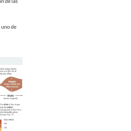
n de las
s uno de