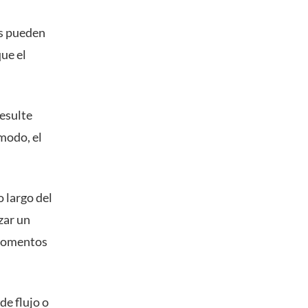
os pueden
ue el
resulte
 modo, el
o largo del
zar un
 momentos
de flujo o