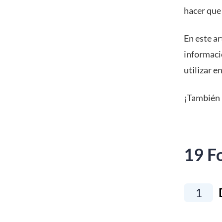
hacer que
En este ar
informaci
utilizar e
¡También 
19 Fo
1
D