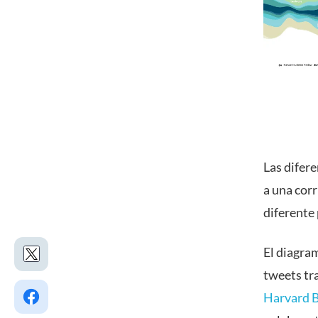
Las difere
a una corr
diferente p
El diagram
tweets tr
Harvard 