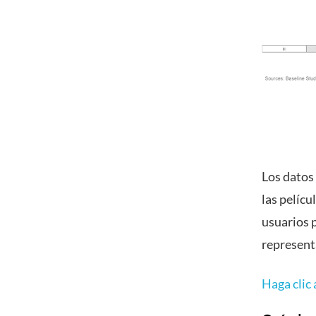
Los datos 
las pelícu
usuarios p
represent
Haga clic 