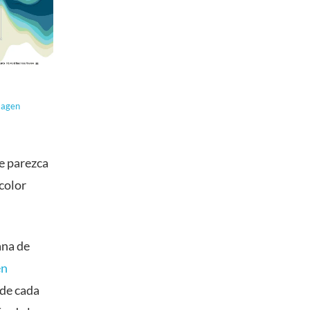
magen
se parezca
 color
ana de
en
 de cada