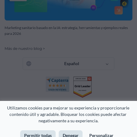
Marketing sanitario basado en la IA: estrategia, herramientas y ejemplos reales
para 2026
Más de nuestro blog >
Español
Utilizamos cookies para mejorar su experiencia y proporcionarle 
contenido útil y agradable. Bloquear los cookies puede afectar 
negativamente a su experiencia.
Derechos Reservados 2026 Easy WebContent, LLC. (DBA Visme).
Orgullosamente creado en Maryland.
Permitir todas
Denegar
Personalizar