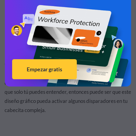
Un diseño gráfico eficiente generalmente es una pieza
visual fácil de entender y que transmite información de
interés al usuario. Si tus intentos de crear diseños gráficos
divertidos funcionan más como chistes internos, aquellos
que solo tú puedes entender, entonces puede ser que este
diseño gráfico pueda activar algunos disparadores en tu
cabecita compleja.