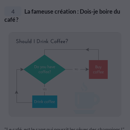
4
La fameuse création : Dois-je boire du
café ?
"Le café, est le sang qui nourrit les rêves des champions !"