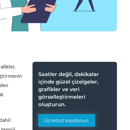
afikler,
Saatler değil, dakikalar
leştirmenin
içinde güzel çizelgeler,
nden
grafikler ve veri
ik
görselleştirmeleri
oluşturun.
 dahil
Ücretsiz kaydolun.
 temsil