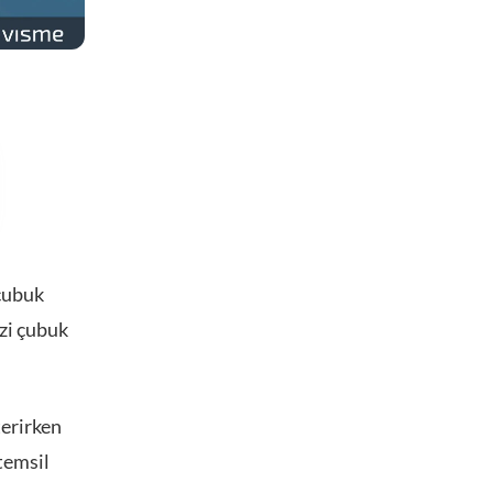
 çubuk
izi çubuk
terirken
temsil