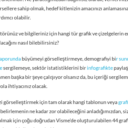
rsellere sahip olmak, hedef kitlenizin amacınızı anlamasın
dımcı olabilir.
örünüz ve bilgileriniz için hangi tür grafik ve çizelgelerin e
acağını nasıl bilebilirsiniz?
raporunda
büyümeyi görselleştirmeye, demografiyi bi
r su
e
sergilemeye, sektör istatistiklerini bir
infografikte
payla
en başka bir şeye çalışıyor olsanız da, bu içeriği sergilem
yola ihtiyacınız olacak.
zi görselleştirmek için tam olarak hangi tablonun veya
graf
belirlemenin ne kadar zor olabileceğini anladığımızdan, si
olmak için çoğu doğrudan Visme'de oluşturulabilen 44 graf