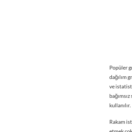
Popüler gr
dağılım gr
ve istatis
bağımsız s
kullanılır.
Rakam ista
etmek çok 