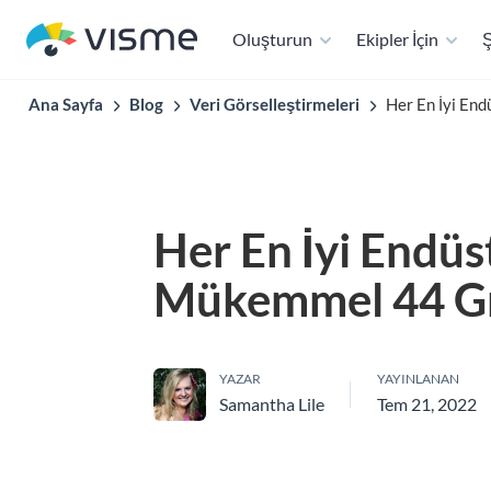
Oluşturun
Ekipler İçin
Ş
Ana Sayfa
Blog
Veri Görselleştirmeleri
Her En İyi End
Her En İyi Endüst
Mükemmel 44 Gr
YAZAR
YAYINLANAN
Samantha Lile
Tem 21, 2022