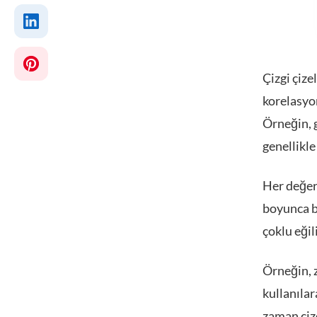
Çizgi çize
korelasyon
Örneğin, g
genellikle
Her değer 
boyunca bi
çoklu eğil
Örneğin, z
kullanılar
zaman çize