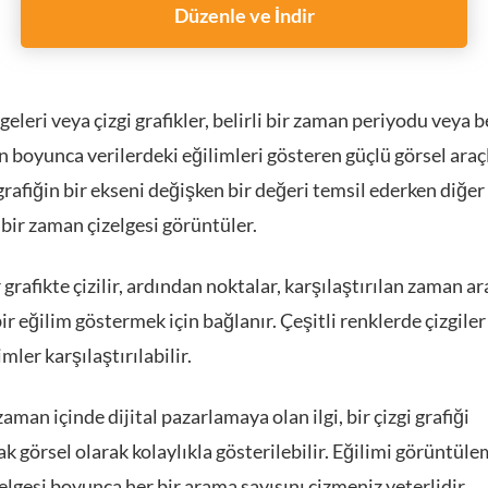
Düzenle ve İndir
lgeleri veya çizgi grafikler, belirli bir zaman periyodu veya be
 boyunca verilerdeki eğilimleri gösteren güçlü görsel araçl
rafiğin bir ekseni değişken bir değeri temsil ederken diğer
 bir zaman çizelgesi görüntüler.
grafikte çizilir, ardından noktalar, karşılaştırılan zaman ar
r eğilim göstermek için bağlanır. Çeşitli renklerde çizgiler 
imler karşılaştırılabilir.
aman içinde dijital pazarlamaya olan ilgi, bir çizgi grafiği
ak görsel olarak kolaylıkla gösterilebilir. Eğilimi görüntüle
lgesi boyunca her bir arama sayısını çizmeniz yeterlidir.