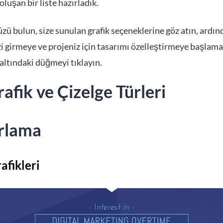
luşan bir liste hazırladık.
zü bulun, size sunulan grafik seçeneklerine göz atın, ardın
zi girmeye ve projeniz için tasarımı özelleştirmeye başlama
altındaki düğmeyi tıklayın.
afik ve Çizelge Türleri
rlama
rafikleri