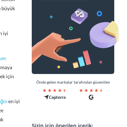
a büyük
n iyi
num
şmaya
ek için
Önde gelen markalar tarafından güvenilen
iğin
en iyi
ze
ik
Sizin için önerilen içerik: