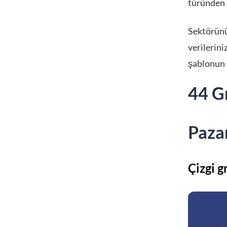
türünden o
Sektörünü
verilerini
şablonun 
44 Gr
Paza
Çizgi g