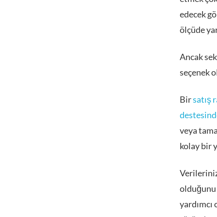
edecek gö
ölçüde yar
Ancak sekt
seçenek ol
Bir
satış 
destesind
veya tamam
kolay bir 
Verilerini
olduğunu 
yardımcı 