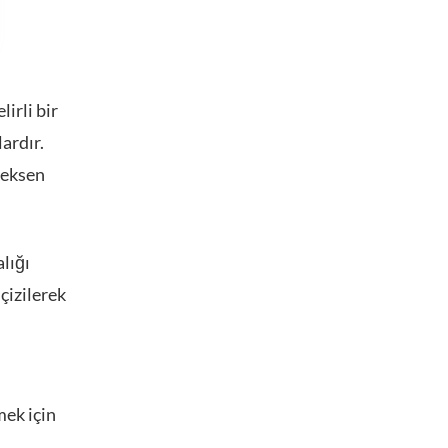
lirli bir
ardır.
 eksen
alığı
çizilerek
mek için