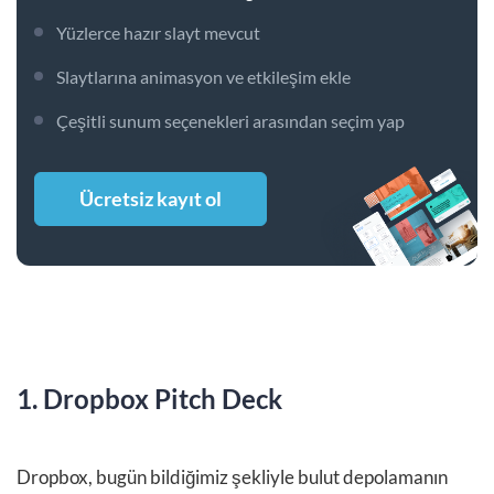
Yüzlerce hazır slayt mevcut
Slaytlarına animasyon ve etkileşim ekle
Çeşitli sunum seçenekleri arasından seçim yap
Ücretsiz kayıt ol
1. Dropbox Pitch Deck
Dropbox, bugün bildiğimiz şekliyle bulut depolamanın