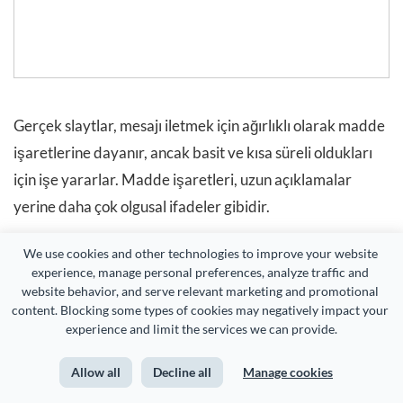
Gerçek slaytlar, mesajı iletmek için ağırlıklı olarak madde
işaretlerine dayanır, ancak basit ve kısa süreli oldukları
için işe yararlar. Madde işaretleri, uzun açıklamalar
yerine daha çok olgusal ifadeler gibidir.
Kurucuların harika bir fikirleri olduğunu bildiklerini ve
We use cookies and other technologies to improve your website 
experience, manage personal preferences, analyze traffic and 
yatırımcıların bunu böyle görmelerine ihtiyaç
website behavior, and serve relevant marketing and promotional 
duyduklarını söyleyebilirsiniz. Henüz küçük bir işletme
content. Blocking some types of cookies may negatively impact your 
experience and limit the services we can provide.
oldukları ve gösterecek bir büyümeleri olmadığı için
çizelgeleri yoktu.
Allow all
Decline all
Manage cookies