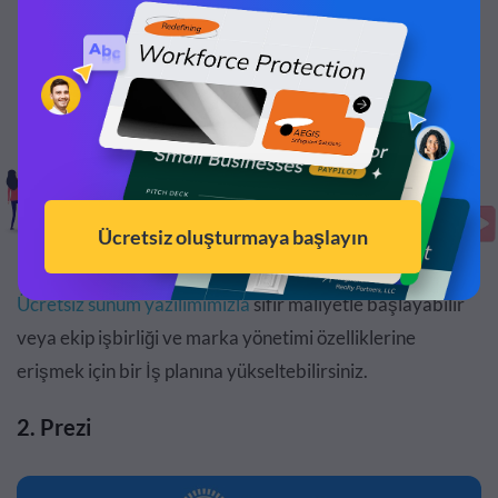
Ücretsiz sunum yazılımımızla
sıfır maliyetle başlayabilir
veya ekip işbirliği ve marka yönetimi özelliklerine
erişmek için bir İş planına yükseltebilirsiniz.
2. Prezi