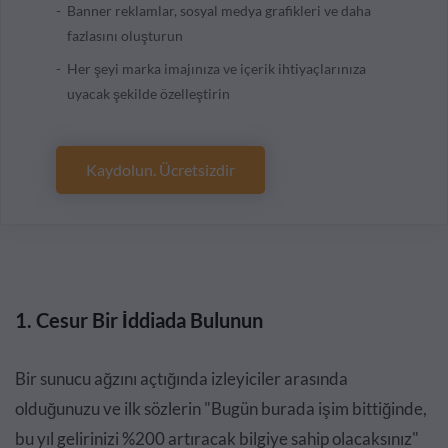
Banner reklamlar, sosyal medya grafikleri ve daha
fazlasını oluşturun
Her şeyi marka imajınıza ve içerik ihtiyaçlarınıza
uyacak şekilde özelleştirin
Kaydolun. Ücretsizdir
1. Cesur Bir İddiada Bulunun
Bir sunucu ağzını açtığında izleyiciler arasında
olduğunuzu ve ilk sözlerin "Bugün burada işim bittiğinde,
bu yıl gelirinizi %200 artıracak bilgiye sahip olacaksınız"