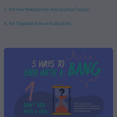
5. Yol: Ana Noktalarınızı Ana Sayfaya Taşıyın
6. Yol: Teşekkür Edin ve Kabul Edin