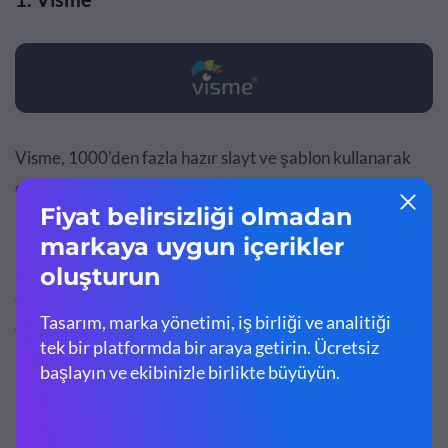
Visme, 1000'den fazla hazır slayt ve şablon kullanarak
çarpıcı sunumlar oluşturmanıza olanak tanıyan, hepsi bir
arada bir içerik oluşturma aracıdır.
Sürükle ve bırak sunum oluşturucu, renkleri ve yazı
tiplerini değiştirerek, kendi marka varlıklarınızı
yükleyerek, ücretsiz görsel resimler ekleyerek,
çizelgeler
ve grafikler oluşturarak
ve daha fazlasını yaparak her
slaydı tamamen özelleştirmenize olanak tanır.