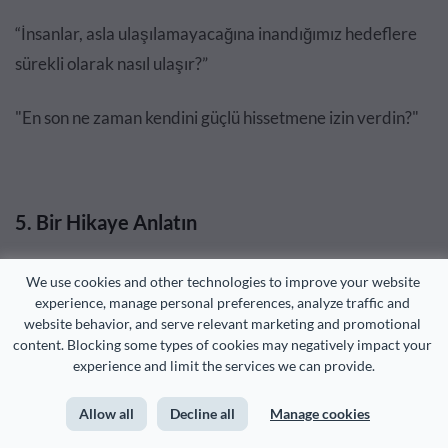
“İnsanlar, asla ulaşılamayacağına inandığımız hedeflere
sürekli olarak nasıl ulaşır?”
"En son ne zaman kendini güçlü hissetmene izin verdin?"
5. Bir Hikaye Anlatın
"Dokuz yaşındayken, tüm geleceğimi görebileceğini
We use cookies and other technologies to improve your website 
experience, manage personal preferences, analyze traffic and 
söyleyen evsiz bir adamla tanıştım. 12 yaşıma
website behavior, and serve relevant marketing and promotional 
geldiğimde öleceğimi söyledi. Ve yaptım."
content. Blocking some types of cookies may negatively impact your 
experience and limit the services we can provide.
Tamam, TAMAMEN dinliyorum.
Allow all
Decline all
Manage cookies