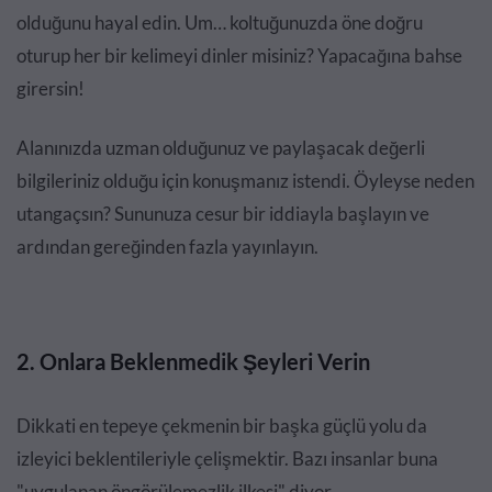
olduğunu hayal edin. Um… koltuğunuzda öne doğru
oturup her bir kelimeyi dinler misiniz? Yapacağına bahse
girersin!
Alanınızda uzman olduğunuz ve paylaşacak değerli
bilgileriniz olduğu için konuşmanız istendi. Öyleyse neden
utangaçsın? Sununuza cesur bir iddiayla başlayın ve
ardından gereğinden fazla yayınlayın.
2. Onlara Beklenmedik Şeyleri Verin
Dikkati en tepeye çekmenin bir başka güçlü yolu da
izleyici beklentileriyle çelişmektir. Bazı insanlar buna
"uygulanan öngörülemezlik ilkesi" diyor.