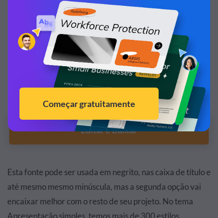
Personalize este tema de apresentação e deixe
ele com a sua cara!
Editar e Baixar
Esta fonte pode ser usada em negrito, nas caixa de título e
até mesmo mesmo minúscula, mas a segunda opção vai
encaixar melhor com o resto de seu projeto. No tema
Apresentação simples, temos mais de 300 estilos