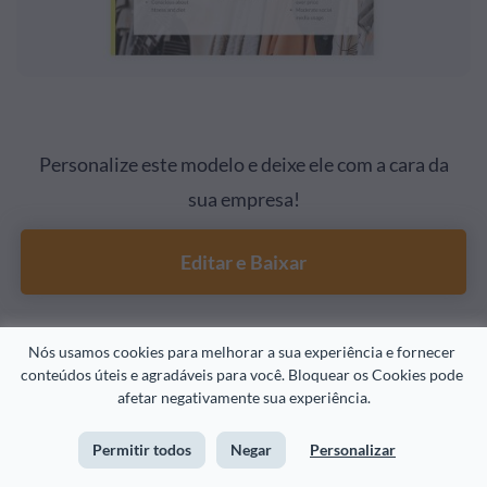
Personalize este modelo e deixe ele com a cara da
sua empresa!
Editar e Baixar
Nós usamos cookies para melhorar a sua experiência e fornecer 
Você pode editar este modelo e usá-lo como parte de seu
conteúdos úteis e agradáveis para você. Bloquear os Cookies pode 
plano de marketing ou apresentação. Essa é uma ótima
afetar negativamente sua experiência.
maneira de apresentar os diferentes tipos de público-alvo
Permitir todos
Negar
Personalizar
que seu negócio possui de uma maneira fácil de entender.