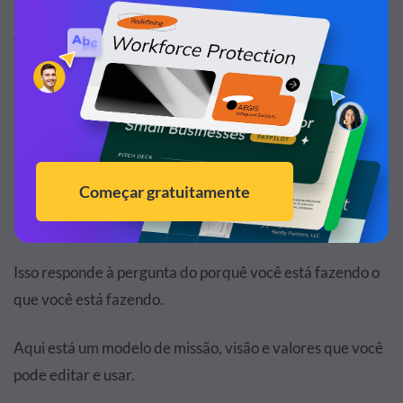
2.
Declare a missão, visão e valores da sua
empresa.
Antes de mergulhar em todas as coisas envolvida na
parte prática do marketing, é uma boa ideia revisitar os
valores, a
visão e a missão
da sua empresa. Isso pode te
ajudar a colocar todas as informações importantes para
sua empresa dentro do seu plano de marketing e dar uma
boa perspectiva para elas.
Isso responde à pergunta do porquê você está fazendo o
que você está fazendo.
Aqui está um modelo de missão, visão e valores que você
pode editar e usar.