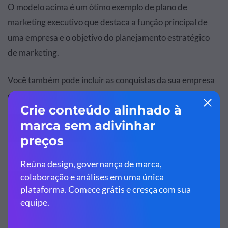
O modelo acima é um ótimo exemplo de plano de
marketing executivo que destaca a função principal de
uma empresa e o objetivo do planejamento estratégico
de marketing.
Você também pode incluir as conquistas da sua empresa
e os planos futuros do seu negócio no seu resumo.
Mas lembre-se, seu resumo executivo deve ser conciso e
ir direto ao ponto, sem muita enrolação nessa etapa. Em
vez de entediar seus leitores, seu resumo executivo deve
chamar a atenção e deixá-los animados e curiosos com o
resto do plano.