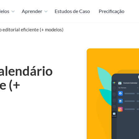
elos
Aprender
Estudos de Caso
Precificação
 editorial eficiente (+ modelos)
alendário
e (+