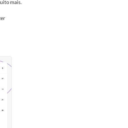
uito mais.
zer