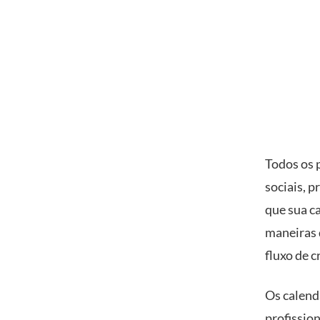
Todos os 
sociais, 
que sua ca
maneiras 
fluxo de c
Os calend
profissio