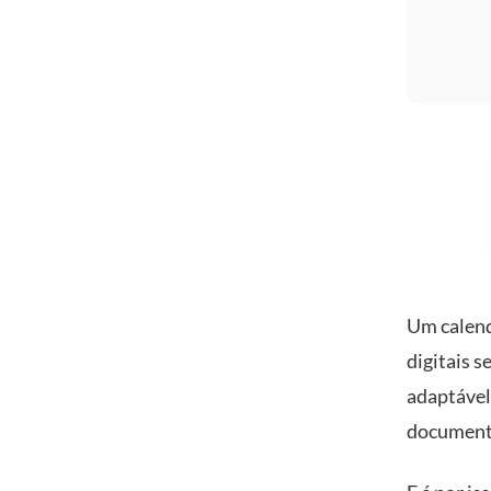
Um calend
digitais 
adaptável
documento