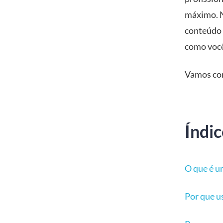
máximo. N
conteúdo 
como você 
Vamos co
Índic
O que é u
Por que u