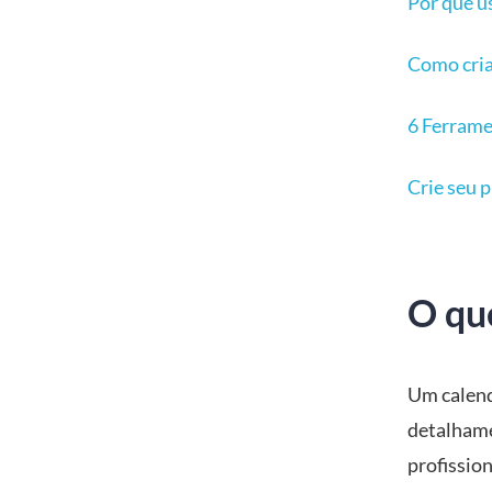
Por que u
Como cria
6 Ferramen
Crie seu p
O que
Um calend
detalhame
profissio