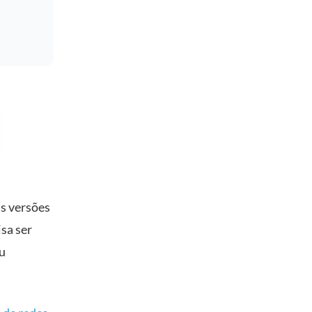
as versões
sa ser
eu