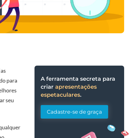
ias
A ferramenta secreta para
do para
criar
apresentações
melhores
espetaculares
.
ar seu
Cadastre-se de graça
 qualquer
ao