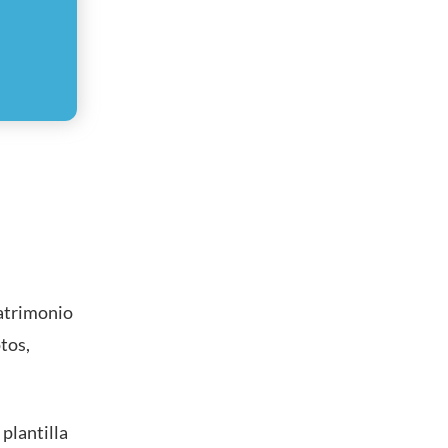
matrimonio
otos,
 plantilla