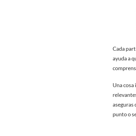
Cada parte
ayuda a qu
comprensi
Una cosa 
relevante
aseguras 
punto o s