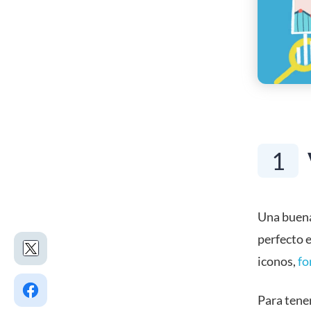
1
Una buena
perfecto e
iconos,
fo
Para tener