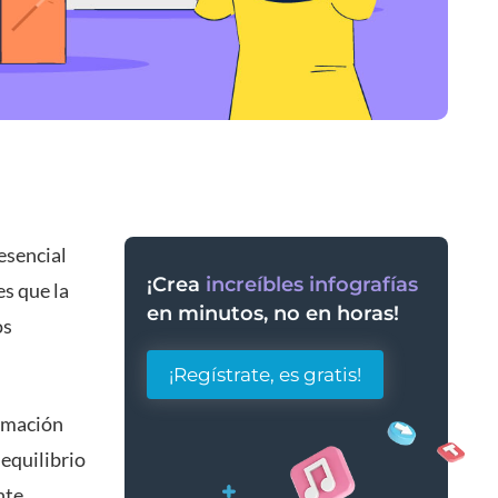
esencial
¡Crea
increíbles infografías
es que la
en minutos, no en horas!
os
¡Regístrate, es gratis!
ormación
equilibrio
nte.