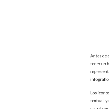
Antes de e
tener un b
represent
infográfic
Los icono
textual, 
visual pe