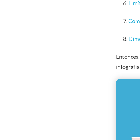
Limít
Comb
Dime
Entonces,
infografí