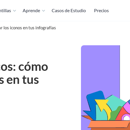
tillas
Aprende
Casos de Estudio
Precios
r los iconos en tus infografías
cos: cómo
s en tus