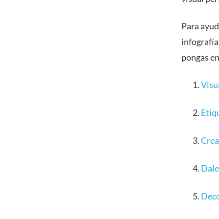
Para ayuda
infografí
pongas en
Visua
Etiqu
Crear
Dale
Decor