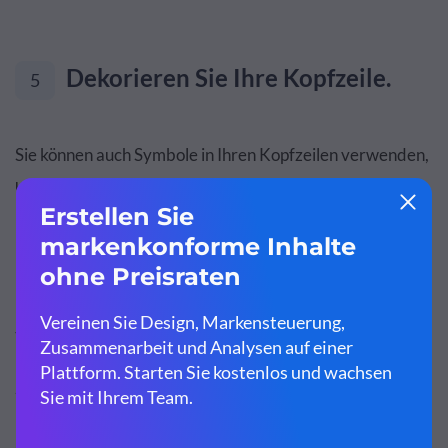
Dekorieren Sie Ihre Kopfzeile.
5
Sie können auch Symbole in Ihren Kopfzeilen verwenden,
um das Hauptkonzept Ihrer Infografik neben dem Titel
Ihrer Infografik zu veranschaulichen. Dies ist eine gute
Möglichkeit, den Leuten mitzuteilen, worum es in Ihrer
Infografik geht, wenn Sie sie
in den sozialen Medien
oder
in einem anderen Feed, in dem schnell gescrollt wird,
teilen möchten.
Sehen Sie sich dieses Beispiel an, in dem es um
unterhaltsame Aktivitäten in Innenräumen geht, die