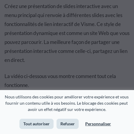
Créez une présentation de slides interactive avec un
menu principal qui renvoie à différentes slides avec les
fonctionnalités de lien interactif de Visme. Ce style de
présentation dynamique est comme un site Web que vous
pouvez parcourir. La meilleure façon de partager une
présentation interactive comme celle-ci, partagez un lien
en direct.
La vidéo ci-dessous vous montre comment tout cela
fonctionne.
Nous utilisons des cookies pour améliorer votre expérience et vous 
fournir un contenu utile à vos besoins. Le blocage des cookies peut 
avoir un effet négatif sur votre expérience.
Tout autoriser
Refuser
Personnaliser