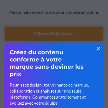
Personnalisez ce modèle pour vos présentations
!
Éditer et Télécharger
Ajouter de la créativité aux
Présentations ppt animées
Vos templates Power Point animés et tous les
templates
de présentation Visme
offrent de nombreuses possibilités
d'animation de styles différents.
Avec Visme, ajoutez tous ces types d'animations à