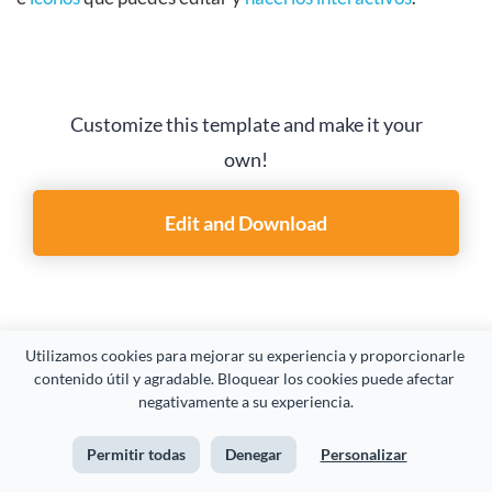
Customize this template and make it your
own!
Edit and Download
12. Presentación del informe anual de
Utilizamos cookies para mejorar su experiencia y proporcionarle 
actividades
contenido útil y agradable. Bloquear los cookies puede afectar 
negativamente a su experiencia.
Esta plantilla de presentación empresarial tiene un diseño
Permitir todas
Denegar
Personalizar
limpio y corporativo. Es ideal para presentar los datos de