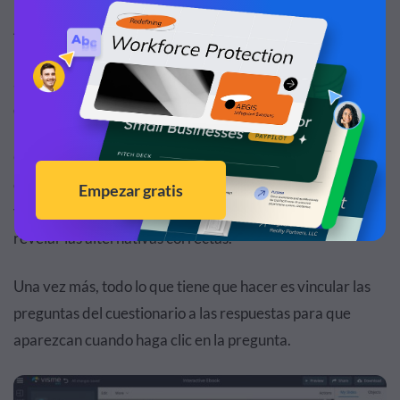
Al final de los capítulos o secciones de su libro digital, crea
un cuestionario de revisión para ayudar al público a
asegurarse de que comprende y retiene la información
que aprendió de su libro interactivo.
Con la función de enlaces de Visme, puede configurar un
cuestionario interactivo en el que enumera sus preguntas
y hace que sus lectores hagan clic en las preguntas para
revelar las alternativas correctas.
Una vez más, todo lo que tiene que hacer es vincular las
preguntas del cuestionario a las respuestas para que
aparezcan cuando haga clic en la pregunta.