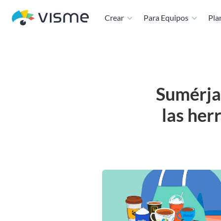
Crear
Para Equipos
Plan
Sumérja
las her