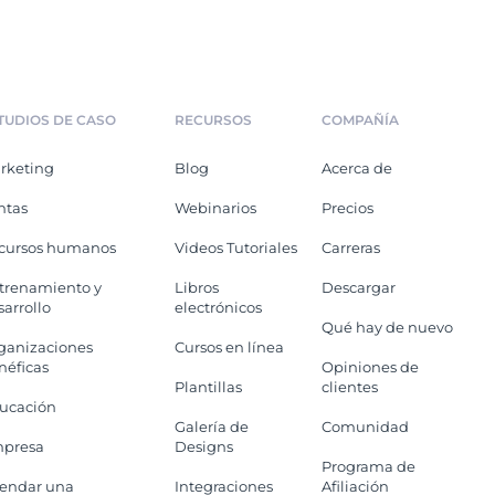
TUDIOS DE CASO
RECURSOS
COMPAÑÍA
rketing
Blog
Acerca de
ntas
Webinarios
Precios
cursos humanos
Videos Tutoriales
Carreras
trenamiento y
Libros
Descargar
sarrollo
electrónicos
Qué hay de nuevo
ganizaciones
Cursos en línea
néficas
Opiniones de
Plantillas
clientes
ucación
Galería de
Comunidad
presa
Designs
Programa de
endar una
Integraciones
Afiliación