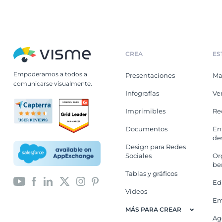
CREA
ES
Empoderamos a todos a
Presentaciones
Ma
comunicarse visualmente.
Infografías
Ve
Imprimibles
Re
Documentos
En
de
Design para Redes
Sociales
Or
be
Tablas y gráficos
Ed
Videos
Em
MÁS PARA CREAR
Ag