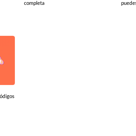
completa
puedes 
códigos