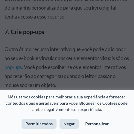
de tamanho personalizado para que seu livro digital
tenha acesso a esse recurso.
7. Crie pop-ups
Outro ótimo recurso interativo que você pode adicionar
ao seu e-book e vincular aos seus elementos visuais são os
pop-ups
. Você pode escolher se os elementos interativos
aparecerão ao carregar ou quando o leitor passar o
mouse sobre um objeto.
Nós usamos cookies para melhorar a sua experiência e fornecer 
Dê uma olhada nesse recurso em ação abaixo.
conteúdos úteis e agradáveis para você. Bloquear os Cookies pode 
afetar negativamente sua experiência.
Permitir todos
Negar
Personalizar