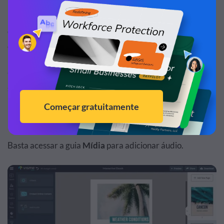
Dê aos seus leitores várias alternativas para consumir seu
conteúdo interativo. Embora eles sempre possam ler seu
e-book, algumas pessoas preferem ouvir.
O Visme oferece a opção de
gravar seu próprio áudio
em
seus projetos para que seus leitores de e-books
interativos possam escolher que seu conteúdo seja lido
para eles.
Basta acessar a guia
Mídia
para adicionar áudio.