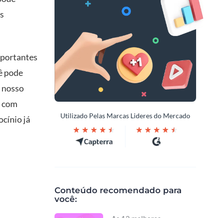
os
mportantes
ê pode
 nosso
e com
Utilizado Pelas Marcas Lideres do Mercado
cínio já
Conteúdo recomendado para
você: