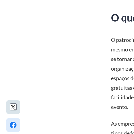
O que
O patrocí
mesmo ent
se tornar
organizaç
espaços d
gratuitas
facilidad
evento.
As empres
tipos de 