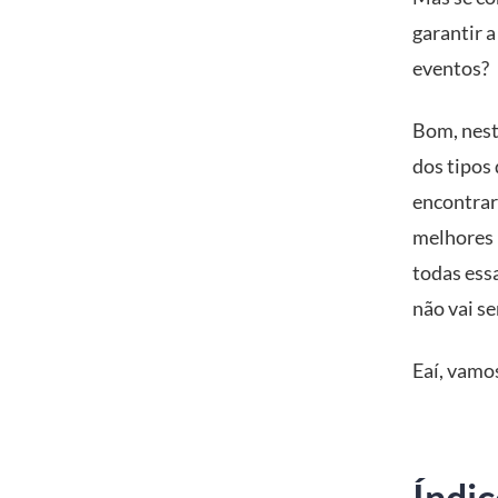
garantir 
eventos?
Bom, nest
dos tipos
encontrar
melhores 
todas ess
não vai se
Eaí, vamo
Índic