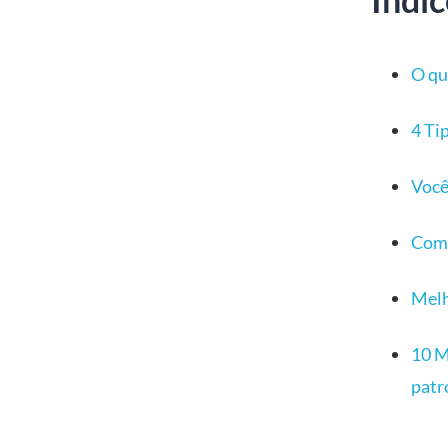
O qu
4 Ti
Você
Como
Melh
10 M
patr