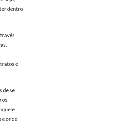
ter dentro
através
as,
tratos e
s de se
o os
naquele
o e onde