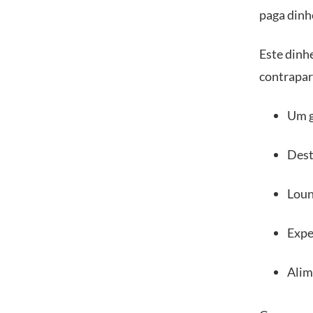
paga dinh
Este dinh
contrapar
Um g
Dest
Loun
Expe
Alim