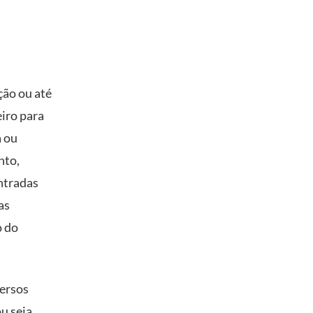
ção ou até
iro para
a ou
nto,
entradas
as
o do
versos
u seja,