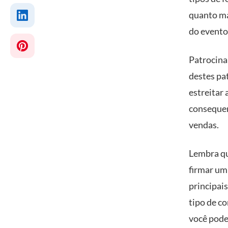
quanto ma
do evento
Patrocina
destes pa
estreitar 
consequen
vendas.
Lembra qu
firmar um
principais
tipo de co
você pode