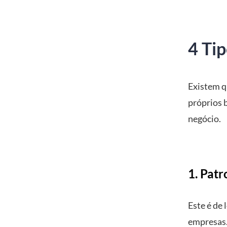
4 Tip
Existem q
próprios b
negócio.
1. Patr
Este é de
empresas.