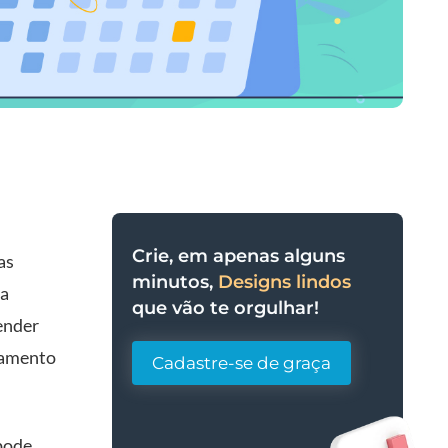
Crie, em apenas alguns
as
minutos,
Designs lindos
ta
que vão te orgulhar!
ender
iamento
Cadastre-se de graça
 pode