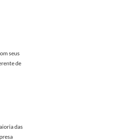
 com seus
erente de
aioria das
presa