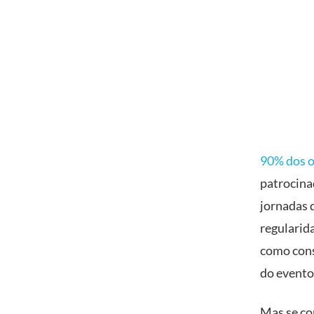
90% dos o
patrocina
jornadas 
regularid
como cons
do evento
Mas se co