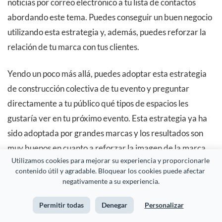
noticias por correo electrónico a tu lista de contactos
abordando este tema. Puedes conseguir un buen negocio
utilizando esta estrategia y, además, puedes reforzar la
relación de tu marca con tus clientes.
Yendo un poco más allá, puedes adoptar esta estrategia
de construcción colectiva de tu evento y preguntar
directamente a tu público qué tipos de espacios les
gustaría ver en tu próximo evento. Esta estrategia ya ha
sido adoptada por grandes marcas y los resultados son
muy buenos en cuanto a reforzar la imagen de la marca
Utilizamos cookies para mejorar su experiencia y proporcionarle 
ante el público.
contenido útil y agradable. Bloquear los cookies puede afectar 
negativamente a su experiencia.
Además, puedes preguntar a tu público qué
patrocinadores les gustaría ver en un evento. Esto puede
Permitir todas
Denegar
Personalizar
darte aún más poder de negociación cuando te dirijas a