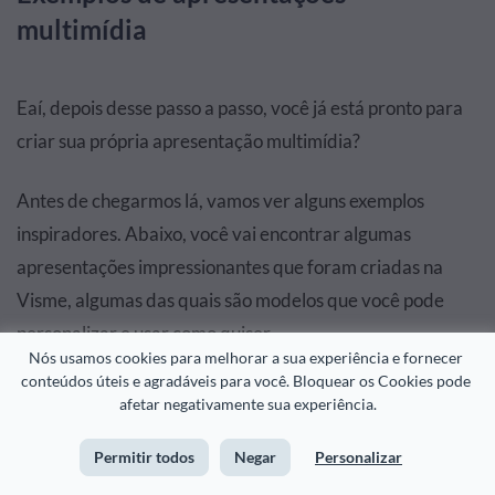
multimídia
Eaí, depois desse passo a passo, você já está pronto para
criar sua própria apresentação multimídia?
Antes de chegarmos lá, vamos ver alguns exemplos
inspiradores. Abaixo, você vai encontrar algumas
apresentações impressionantes que foram criadas na
Visme, algumas das quais são modelos que você pode
personalizar e usar como quiser.
Nós usamos cookies para melhorar a sua experiência e fornecer 
conteúdos úteis e agradáveis para você. Bloquear os Cookies pode 
Também incluímos alguns exemplos de apresentações de
afetar negativamente sua experiência.
outras fontes que achamos interessantes. Não fomos nós
Permitir todos
Negar
Personalizar
que fizemos, mas isso não quer dizer que eles não sejam
impressionantes, e são!