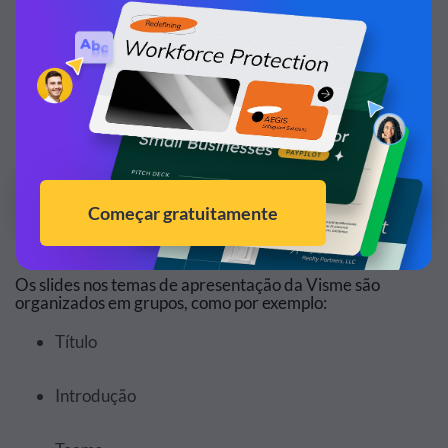
Personalize este modelo de apresentação e deixe
ele com a sua cara!
Editar e Baixar
Os slides nos temas de apresentação da Visme são
organizados em grupos, como por exemplo:
Título
Introdução