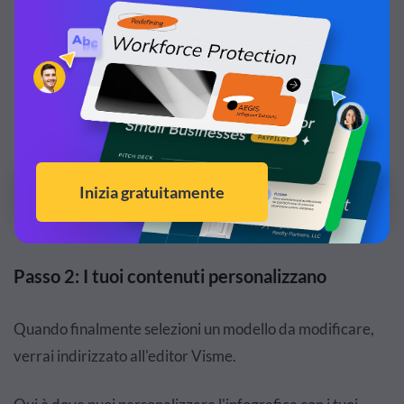
Personalizza questi modelli di infografica
utilizzando un editor drag-and-drop!
Modifica e Scarica
Passo 2: I tuoi contenuti personalizzano
Quando finalmente selezioni un modello da modificare,
verrai indirizzato all'editor Visme.