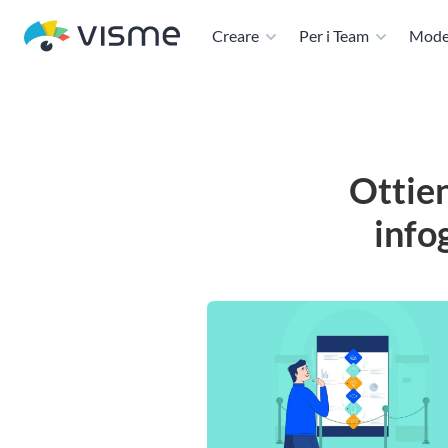
Creare
Per i Team
Model
Ottien
info