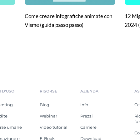
Come creare infografiche animate con
12 Migl
Visme (guida passo passo)
2024 (
I D’USO
RISORSE
AZIENDA
AS
keting
Blog
Info
Ce
dite
Webinar
Prezzi
Ri
fu
orse umane
Video tutorial
Carriere
Co
mazione e
E-Book
Download