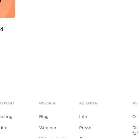
 di
I D’USO
RISORSE
AZIENDA
AS
keting
Blog
Info
Ce
dite
Webinar
Prezzi
Ri
fu